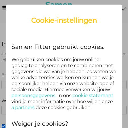
Menu
Cookie-instellingen
Inloggen
Samen Fitter gebruikt cookies.
Je kunt met je Samen Fitter inloggegevens op alle onderdelen
We gebruiken cookies om jouw online
inloggen. Dus één account voor website, app en webshop.
gedrag te analyseren en te combineren met
gegevens die we van je hebben. Zo weten we
E-mailadres
welke advertenties werken en kunnen we je
persoonlijker helpen via onze website, app of
sociale media. Hiermee verwerken wij jouw
persoonsgegevens
. In ons
cookie statement
Wachtwoord
vind je meer informatie over hoe wij en onze
3 partners
deze cookies gebruiken.
Weiger je cookies?
Mij onthouden