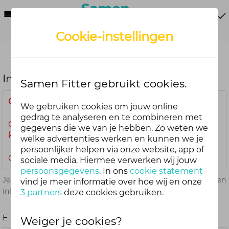
Menu
Cookie-instellingen
Inloggen
Samen Fitter gebruikt cookies.
Gepland onderhoud
We gebruiken cookies om jouw online
gedrag te analyseren en te combineren met
Op
vrijdag 7 augustus 2026 van 07.00 tot 08.00 uur
gegevens die we van je hebben. Zo weten we
kun je mogelijk niet inloggen.
welke advertenties werken en kunnen we je
persoonlijker helpen via onze website, app of
Onze excuses voor het ongemak.
sociale media. Hiermee verwerken wij jouw
persoonsgegevens
. In ons
cookie statement
Je kunt met je Samen Fitter inloggegevens op alle onderdelen
vind je meer informatie over hoe wij en onze
inloggen. Dus één account voor website, app en webshop.
3 partners
deze cookies gebruiken.
E-mailadres
Weiger je cookies?