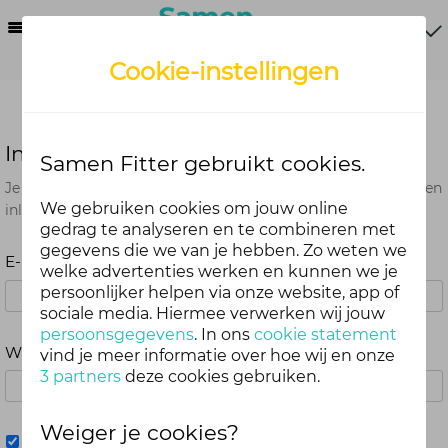
Menu
Cookie-instellingen
Inloggen
Samen Fitter gebruikt cookies.
Je kunt met je Samen Fitter inloggegevens op alle onderdelen
We gebruiken cookies om jouw online
inloggen. Dus één account voor website, app en webshop.
gedrag te analyseren en te combineren met
gegevens die we van je hebben. Zo weten we
E-mailadres
welke advertenties werken en kunnen we je
persoonlijker helpen via onze website, app of
sociale media. Hiermee verwerken wij jouw
persoonsgegevens
. In ons
cookie statement
Wachtwoord
vind je meer informatie over hoe wij en onze
3 partners
deze cookies gebruiken.
Weiger je cookies?
Mij onthouden