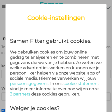
Menu
Cookie-instellingen
Inloggen
Samen Fitter gebruikt cookies.
Je kunt met je Samen Fitter inloggegevens op alle onderdelen
We gebruiken cookies om jouw online
inloggen. Dus één account voor website, app en webshop.
gedrag te analyseren en te combineren met
gegevens die we van je hebben. Zo weten we
E-mailadres
welke advertenties werken en kunnen we je
persoonlijker helpen via onze website, app of
sociale media. Hiermee verwerken wij jouw
persoonsgegevens
. In ons
cookie statement
Wachtwoord
vind je meer informatie over hoe wij en onze
3 partners
deze cookies gebruiken.
Weiger je cookies?
Mij onthouden