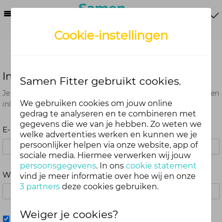
Menu
Cookie-instellingen
Inloggen
Samen Fitter gebruikt cookies.
Je kunt met je Samen Fitter inloggegevens op alle onderdelen
We gebruiken cookies om jouw online
inloggen. Dus één account voor website, app en webshop.
gedrag te analyseren en te combineren met
gegevens die we van je hebben. Zo weten we
E-mailadres
welke advertenties werken en kunnen we je
persoonlijker helpen via onze website, app of
sociale media. Hiermee verwerken wij jouw
persoonsgegevens
. In ons
cookie statement
Wachtwoord
vind je meer informatie over hoe wij en onze
3 partners
deze cookies gebruiken.
Weiger je cookies?
Mij onthouden