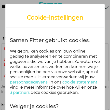
Menu
Cookie-instellingen
Inloggen
Samen Fitter gebruikt cookies.
Gepland onderhoud
We gebruiken cookies om jouw online
gedrag te analyseren en te combineren met
Op
vrijdag 7 augustus 2026 van 07.00 tot 08.00 uur
gegevens die we van je hebben. Zo weten we
kun je mogelijk niet inloggen.
welke advertenties werken en kunnen we je
persoonlijker helpen via onze website, app of
Onze excuses voor het ongemak.
sociale media. Hiermee verwerken wij jouw
persoonsgegevens
. In ons
cookie statement
Je kunt met je Samen Fitter inloggegevens op alle onderdelen
vind je meer informatie over hoe wij en onze
inloggen. Dus één account voor website, app en webshop.
3 partners
deze cookies gebruiken.
E-mailadres
Weiger je cookies?