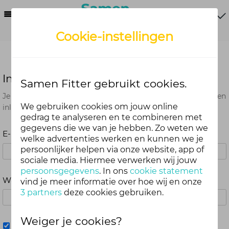
Menu
Cookie-instellingen
Inloggen
Samen Fitter gebruikt cookies.
Je kunt met je Samen Fitter inloggegevens op alle onderdelen
We gebruiken cookies om jouw online
inloggen. Dus één account voor website, app en webshop.
gedrag te analyseren en te combineren met
gegevens die we van je hebben. Zo weten we
E-mailadres
welke advertenties werken en kunnen we je
persoonlijker helpen via onze website, app of
sociale media. Hiermee verwerken wij jouw
persoonsgegevens
. In ons
cookie statement
Wachtwoord
vind je meer informatie over hoe wij en onze
3 partners
deze cookies gebruiken.
Weiger je cookies?
Mij onthouden