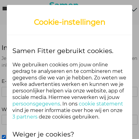
Menu
Cookie-instellingen
Inloggen
Samen Fitter gebruikt cookies.
Je kunt met je Samen Fitter inloggegevens op alle onderdelen
We gebruiken cookies om jouw online
inloggen. Dus één account voor website, app en webshop.
gedrag te analyseren en te combineren met
gegevens die we van je hebben. Zo weten we
E-mailadres
welke advertenties werken en kunnen we je
persoonlijker helpen via onze website, app of
sociale media. Hiermee verwerken wij jouw
persoonsgegevens
. In ons
cookie statement
Wachtwoord
vind je meer informatie over hoe wij en onze
3 partners
deze cookies gebruiken.
Weiger je cookies?
Mij onthouden