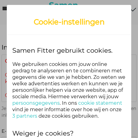
Menu
Cookie-instellingen
Inloggen
Samen Fitter gebruikt cookies.
Gepland onderhoud
We gebruiken cookies om jouw online
gedrag te analyseren en te combineren met
Op
vrijdag 7 augustus 2026 van 07.00 tot 08.00 uur
gegevens die we van je hebben. Zo weten we
kun je mogelijk niet inloggen.
welke advertenties werken en kunnen we je
persoonlijker helpen via onze website, app of
Onze excuses voor het ongemak.
sociale media. Hiermee verwerken wij jouw
persoonsgegevens
. In ons
cookie statement
Je kunt met je Samen Fitter inloggegevens op alle onderdelen
vind je meer informatie over hoe wij en onze
inloggen. Dus één account voor website, app en webshop.
3 partners
deze cookies gebruiken.
E-mailadres
Weiger je cookies?