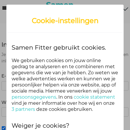
Menu
Cookie-instellingen
Inloggen
Samen Fitter gebruikt cookies.
Je kunt met je Samen Fitter inloggegevens op alle onderdelen
We gebruiken cookies om jouw online
inloggen. Dus één account voor website, app en webshop.
gedrag te analyseren en te combineren met
gegevens die we van je hebben. Zo weten we
E-mailadres
welke advertenties werken en kunnen we je
persoonlijker helpen via onze website, app of
sociale media. Hiermee verwerken wij jouw
persoonsgegevens
. In ons
cookie statement
Wachtwoord
vind je meer informatie over hoe wij en onze
3 partners
deze cookies gebruiken.
Weiger je cookies?
Mij onthouden