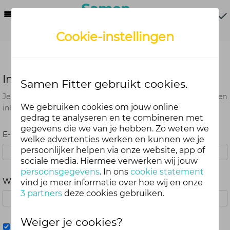
Menu
Cookie-instellingen
Inloggen
Samen Fitter gebruikt cookies.
Je kunt met je Samen Fitter inloggegevens op alle onderdelen
We gebruiken cookies om jouw online
inloggen. Dus één account voor website, app en webshop.
gedrag te analyseren en te combineren met
gegevens die we van je hebben. Zo weten we
E-mailadres
welke advertenties werken en kunnen we je
persoonlijker helpen via onze website, app of
sociale media. Hiermee verwerken wij jouw
persoonsgegevens
. In ons
cookie statement
Wachtwoord
vind je meer informatie over hoe wij en onze
3 partners
deze cookies gebruiken.
Weiger je cookies?
Mij onthouden