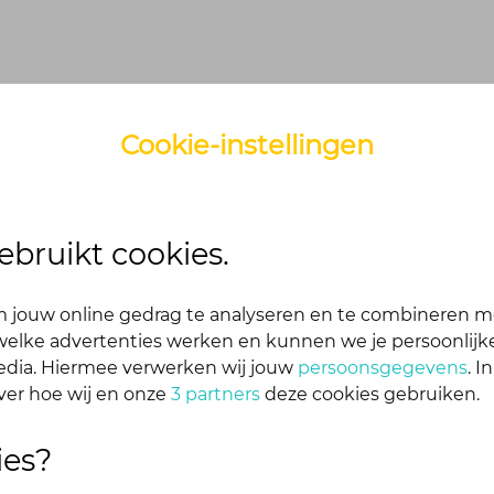
Cookie-instellingen
ebruikt cookies.
 jouw online gedrag te analyseren en te combineren m
 alle onderdelen inloggen. Dus één account voor websi
elke advertenties werken en kunnen we je persoonlijke
media. Hiermee verwerken wij jouw
persoonsgegevens
. I
ver hoe wij en onze
3 partners
deze cookies gebruiken.
ies?