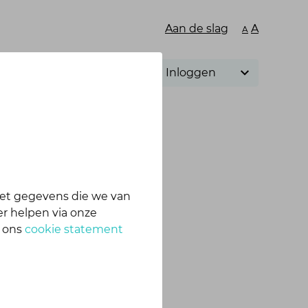
Aan de slag
A
A
Inloggen
et gegevens die we van
te, app en webshop.
r helpen via onze
n ons
cookie statement