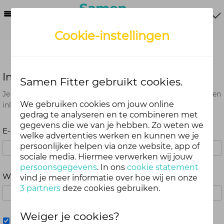
Menu
Cookie-instellingen
Inloggen
Samen Fitter gebruikt cookies.
Je kunt met je Samen Fitter inloggegevens op alle onderdelen
We gebruiken cookies om jouw online
inloggen. Dus één account voor website, app en webshop.
gedrag te analyseren en te combineren met
gegevens die we van je hebben. Zo weten we
E-mailadres
welke advertenties werken en kunnen we je
persoonlijker helpen via onze website, app of
sociale media. Hiermee verwerken wij jouw
persoonsgegevens
. In ons
cookie statement
Wachtwoord
vind je meer informatie over hoe wij en onze
3 partners
deze cookies gebruiken.
Weiger je cookies?
Mij onthouden