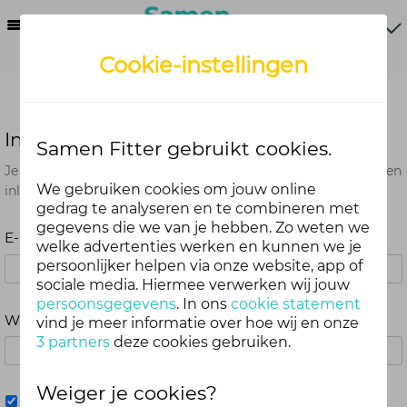
Menu
Cookie-instellingen
Inloggen
Samen Fitter gebruikt cookies.
Je kunt met je Samen Fitter inloggegevens op alle onderdelen
We gebruiken cookies om jouw online
inloggen. Dus één account voor website, app en webshop.
gedrag te analyseren en te combineren met
gegevens die we van je hebben. Zo weten we
E-mailadres
welke advertenties werken en kunnen we je
persoonlijker helpen via onze website, app of
sociale media. Hiermee verwerken wij jouw
persoonsgegevens
. In ons
cookie statement
Wachtwoord
vind je meer informatie over hoe wij en onze
3 partners
deze cookies gebruiken.
Weiger je cookies?
Mij onthouden