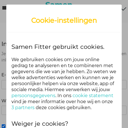
Menu
Cookie-instellingen
Inloggen
Samen Fitter gebruikt cookies.
Je kunt met je Samen Fitter inloggegevens op alle onderdelen
We gebruiken cookies om jouw online
inloggen. Dus één account voor website, app en webshop.
gedrag te analyseren en te combineren met
gegevens die we van je hebben. Zo weten we
E-mailadres
welke advertenties werken en kunnen we je
persoonlijker helpen via onze website, app of
sociale media. Hiermee verwerken wij jouw
persoonsgegevens
. In ons
cookie statement
Wachtwoord
vind je meer informatie over hoe wij en onze
3 partners
deze cookies gebruiken.
Weiger je cookies?
Mij onthouden