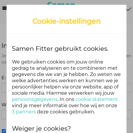
Menu
Cookie-instellingen
Inloggen
Samen Fitter gebruikt cookies.
Je kunt met je Samen Fitter inloggegevens op alle onderdelen
We gebruiken cookies om jouw online
inloggen. Dus één account voor website, app en webshop.
gedrag te analyseren en te combineren met
gegevens die we van je hebben. Zo weten we
E-mailadres
welke advertenties werken en kunnen we je
persoonlijker helpen via onze website, app of
sociale media. Hiermee verwerken wij jouw
persoonsgegevens
. In ons
cookie statement
Wachtwoord
vind je meer informatie over hoe wij en onze
3 partners
deze cookies gebruiken.
Weiger je cookies?
Mij onthouden