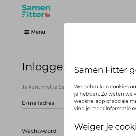
Menu
Inloggen
Samen Fitter g
We gebruiken cookies om
Je kunt met je Samen Fitter inloggegevens op
je hebben. Zo weten we w
website, app of sociale 
E-mailadres
vind je meer informatie o
Weiger je cook
Wachtwoord