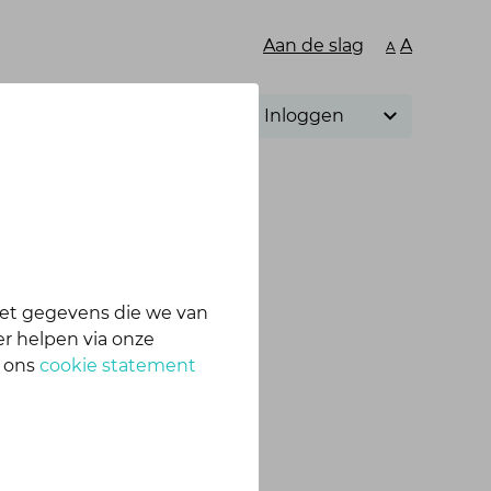
Aan de slag
A
A
Inloggen
et gegevens die we van
te, app en webshop.
r helpen via onze
n ons
cookie statement