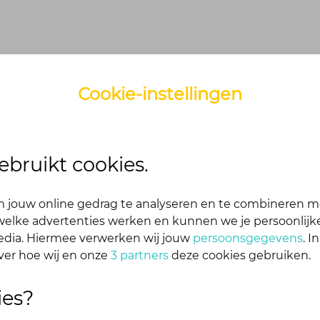
Cookie-instellingen
ebruikt cookies.
 jouw online gedrag te analyseren en te combineren m
 alle onderdelen inloggen. Dus één account voor websi
elke advertenties werken en kunnen we je persoonlijke
media. Hiermee verwerken wij jouw
persoonsgegevens
. I
ver hoe wij en onze
3 partners
deze cookies gebruiken.
ies?