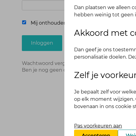
Dan plaatsen we alleen co
hebben weinig tot geen i
Mij onthouden
Akkoord met c
Inloggen
Dan geef je ons toestemm
personalisatie doelen. De
Wachtwoord vergeten?
Hier opnieuw instellen
Ben je nog geen deelnemer?
Meld je dan hier 
Zelf je voorke
Je bepaalt zelf voor wel
op elk moment wijzigen. O
bovenaan in ons cookie 
Pas voorkeuren aan
Accepteren
Wei