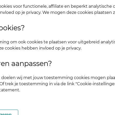
 alle onderdelen inloggen. Dus één account voor websi
okies voor functionele, affiliate en beperkt analytische
nvloed op je privacy. We mogen deze cookies plaatsen 
ookies?
ing om ook cookies te plaatsen voor uitgebreid analyti
ze cookies hebben invloed op je privacy.
uren aanpassen?
ke doelen wij met jouw toestemming cookies mogen plaa
f trek je toestemming in via de link "Cookie-instellinge
statement.
.
aan.
geren