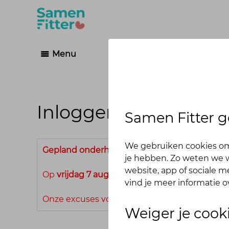
Menu
Inloggen
Samen Fitter g
We gebruiken cookies om
Gepland onderhoud
je hebben. Zo weten we w
website, app of sociale 
Op
vrijdag 7 augustus 2026 van 07.00 tot 08.
vind je meer informatie o
Onze excuses voor het ongemak.
Weiger je cook