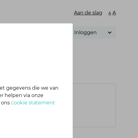
Aan de slag
A
A
Inloggen
et gegevens die we van
r helpen via onze
n ons
cookie statement