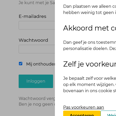
Je kunt met je Samen Fitter inloggegevens op
Dan plaatsen we alleen co
hebben weinig tot geen i
E-mailadres
Akkoord met c
Wachtwoord
Dan geef je ons toestemm
personalisatie doelen. De
Zelf je voorke
Mij onthouden
Je bepaalt zelf voor wel
Inloggen
op elk moment wijzigen. O
bovenaan in ons cookie 
Wachtwoord vergeten?
Hier opnieuw instellen
Ben je nog geen deelnemer?
Meld je dan hier 
Pas voorkeuren aan
Accepteren
Wei