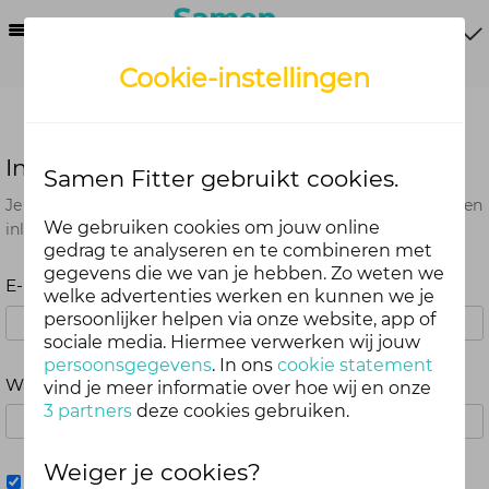
Menu
Cookie-instellingen
Inloggen
Samen Fitter gebruikt cookies.
Je kunt met je Samen Fitter inloggegevens op alle onderdelen
We gebruiken cookies om jouw online
inloggen. Dus één account voor website, app en webshop.
gedrag te analyseren en te combineren met
gegevens die we van je hebben. Zo weten we
E-mailadres
welke advertenties werken en kunnen we je
persoonlijker helpen via onze website, app of
sociale media. Hiermee verwerken wij jouw
persoonsgegevens
. In ons
cookie statement
Wachtwoord
vind je meer informatie over hoe wij en onze
3 partners
deze cookies gebruiken.
Weiger je cookies?
Mij onthouden