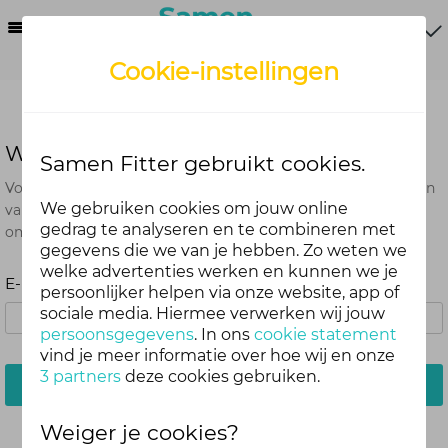
Menu
Cookie-instellingen
Wachtwoord vergeten?
Samen Fitter gebruikt cookies.
Voer het e-mailadres in dat je hebt gebruikt bij het aanmaken
We gebruiken cookies om jouw online
van je account. Je ontvangt van ons een e-mail met een link
gedrag te analyseren en te combineren met
om je wachtwoord opnieuw in te stellen.
gegevens die we van je hebben. Zo weten we
welke advertenties werken en kunnen we je
E-mailadres:
persoonlijker helpen via onze website, app of
sociale media. Hiermee verwerken wij jouw
persoonsgegevens
. In ons
cookie statement
vind je meer informatie over hoe wij en onze
3 partners
deze cookies gebruiken.
Stuur mij een e-mail
Weiger je cookies?