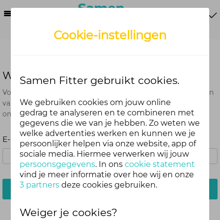
Menu
Cookie-instellingen
Wachtwoord vergeten?
Samen Fitter gebruikt cookies.
Voer het e-mailadres in dat je hebt gebruikt bij het aanmaken
We gebruiken cookies om jouw online
van je account. Je ontvangt van ons een e-mail met een link
gedrag te analyseren en te combineren met
om je wachtwoord opnieuw in te stellen.
gegevens die we van je hebben. Zo weten we
welke advertenties werken en kunnen we je
E-mailadres:
persoonlijker helpen via onze website, app of
sociale media. Hiermee verwerken wij jouw
persoonsgegevens
. In ons
cookie statement
vind je meer informatie over hoe wij en onze
3 partners
deze cookies gebruiken.
Stuur mij een e-mail
Weiger je cookies?