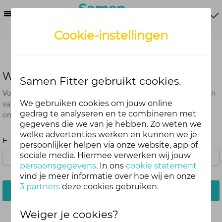
Menu
Cookie-instellingen
Wachtwoord vergeten?
Samen Fitter gebruikt cookies.
Voer het e-mailadres in dat je hebt gebruikt bij het aanmaken
We gebruiken cookies om jouw online
van je account. Je ontvangt van ons een e-mail met een link
gedrag te analyseren en te combineren met
om je wachtwoord opnieuw in te stellen.
gegevens die we van je hebben. Zo weten we
welke advertenties werken en kunnen we je
E-mailadres:
persoonlijker helpen via onze website, app of
sociale media. Hiermee verwerken wij jouw
persoonsgegevens
. In ons
cookie statement
vind je meer informatie over hoe wij en onze
3 partners
deze cookies gebruiken.
Stuur mij een e-mail
Weiger je cookies?