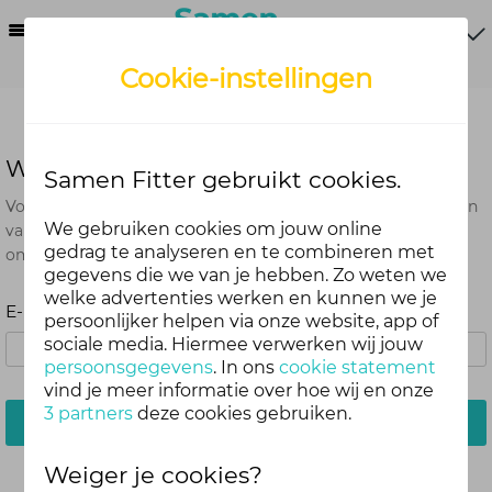
Menu
Cookie-instellingen
Wachtwoord vergeten?
Samen Fitter gebruikt cookies.
Voer het e-mailadres in dat je hebt gebruikt bij het aanmaken
We gebruiken cookies om jouw online
van je account. Je ontvangt van ons een e-mail met een link
gedrag te analyseren en te combineren met
om je wachtwoord opnieuw in te stellen.
gegevens die we van je hebben. Zo weten we
welke advertenties werken en kunnen we je
E-mailadres:
persoonlijker helpen via onze website, app of
sociale media. Hiermee verwerken wij jouw
persoonsgegevens
. In ons
cookie statement
vind je meer informatie over hoe wij en onze
3 partners
deze cookies gebruiken.
Stuur mij een e-mail
Weiger je cookies?