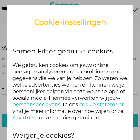
Menu
Cookie-instellingen
Wachtwoord vergeten?
Samen Fitter gebruikt cookies.
Voer het e-mailadres in dat je hebt gebruikt bij het aanmaken
We gebruiken cookies om jouw online
van je account. Je ontvangt van ons een e-mail met een link
gedrag te analyseren en te combineren met
om je wachtwoord opnieuw in te stellen.
gegevens die we van je hebben. Zo weten we
welke advertenties werken en kunnen we je
E-mailadres:
persoonlijker helpen via onze website, app of
sociale media. Hiermee verwerken wij jouw
persoonsgegevens
. In ons
cookie statement
vind je meer informatie over hoe wij en onze
3 partners
deze cookies gebruiken.
Stuur mij een e-mail
Weiger je cookies?