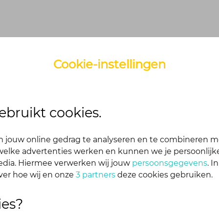
Cookie-instellingen
n?
ebruikt cookies.
 jouw online gedrag te analyseren en te combineren m
bij het aanmaken van je account. Je ontvangt van ons ee
elke advertenties werken en kunnen we je persoonlijke
media. Hiermee verwerken wij jouw
persoonsgegevens
. I
ver hoe wij en onze
3 partners
deze cookies gebruiken.
ies?