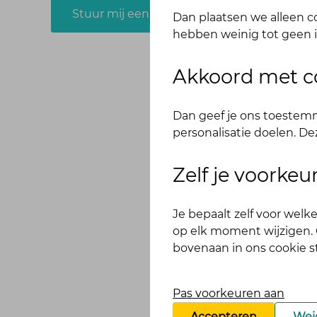
Stuur mij een e-mail
Dan plaatsen we alleen co
hebben weinig tot geen i
Akkoord met c
Dan geef je ons toestemm
personalisatie doelen. De
Zelf je voorke
Je bepaalt zelf voor wel
op elk moment wijzigen. O
bovenaan in ons cookie 
Pas voorkeuren aan
Accepteren
Wei