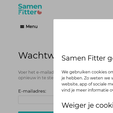
Menu
Wachtwoord vergete
Samen Fitter g
We gebruiken cookies om
Voer het e-mailadres in dat je hebt gebruikt 
opnieuw in te stellen.
je hebben. Zo weten we w
website, app of sociale 
vind je meer informatie o
E-mailadres:
Weiger je cook