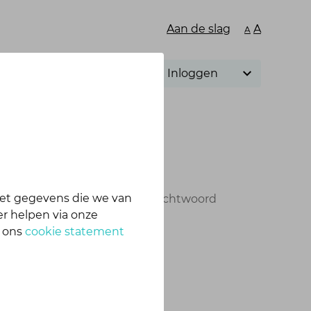
Aan de slag
A
A
Inloggen
et gegevens die we van
n e-mail met een link om je wachtwoord
r helpen via onze
n ons
cookie statement