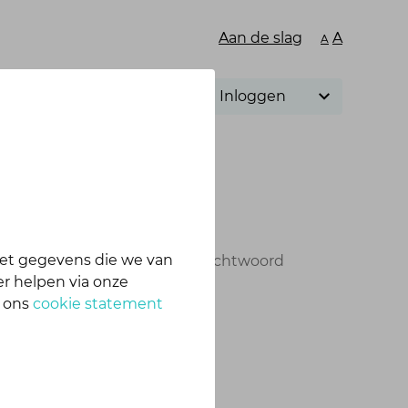
Aan de slag
A
A
Inloggen
et gegevens die we van
n e-mail met een link om je wachtwoord
r helpen via onze
n ons
cookie statement