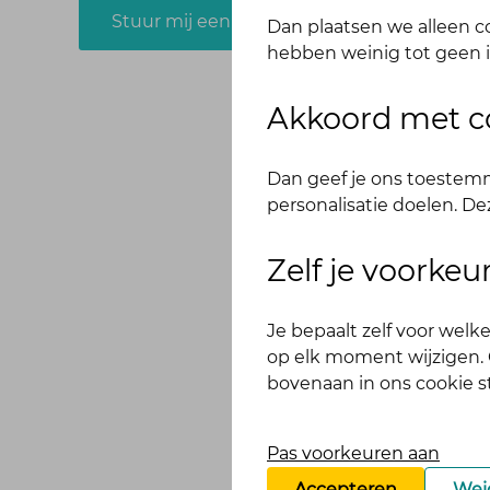
Stuur mij een e-mail
Dan plaatsen we alleen co
hebben weinig tot geen i
Akkoord met c
Dan geef je ons toestemm
personalisatie doelen. De
Zelf je voorke
Je bepaalt zelf voor wel
op elk moment wijzigen. O
bovenaan in ons cookie 
Pas voorkeuren aan
Accepteren
Wei