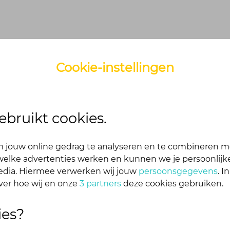
Cookie-instellingen
n?
ebruikt cookies.
 jouw online gedrag te analyseren en te combineren m
bij het aanmaken van je account. Je ontvangt van ons ee
elke advertenties werken en kunnen we je persoonlijke
media. Hiermee verwerken wij jouw
persoonsgegevens
. I
ver hoe wij en onze
3 partners
deze cookies gebruiken.
ies?