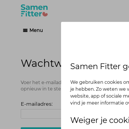
Menu
Wachtwoord vergete
Samen Fitter g
We gebruiken cookies om
Voer het e-mailadres in dat je hebt gebruikt 
opnieuw in te stellen.
je hebben. Zo weten we w
website, app of sociale 
vind je meer informatie o
E-mailadres:
Weiger je cook