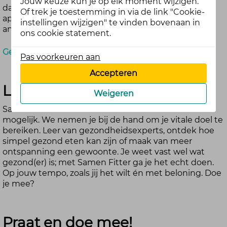
Jouw keuze kun je op elk moment wijzigen.
dagen, onze community helpt je op weg. Gebruik de
Of trek je toestemming in via de link "Cookie-
app, deel je vooruitgang en laat je inspireren door
instellingen wijzigen" te vinden bovenaan in
anderen. Want samen kom je verder!
ons cookie statement.
Gebruik de app
Pas voorkeuren aan
Accepteren
Leuk dat je er bent
Weigeren
Samen Fitter maakt vitaal leven voor iedereen
mogelijk. We nemen je bij de hand om je vitale doel te
bereiken. Leer van gezondheidsexperts, ontdek hoe
simpel gezond eten kan zijn of maak van meer
ontspanning een gewoonte. Je weet vast wel wat
gezond(er) is; met Samen Fitter ga je het echt doen.
Op jouw tempo, zoals jij het wilt én met beloning. Doe
je mee?
Praat en doe mee!