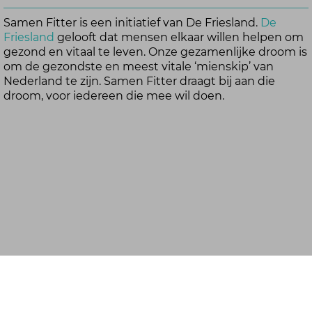
Samen Fitter is een initiatief van De Friesland.
De
Friesland
gelooft dat mensen elkaar willen helpen om
gezond en vitaal te leven. Onze gezamenlijke droom is
om de gezondste en meest vitale ‘mienskip’ van
Nederland te zijn. Samen Fitter draagt bij aan die
droom, voor iedereen die mee wil doen.