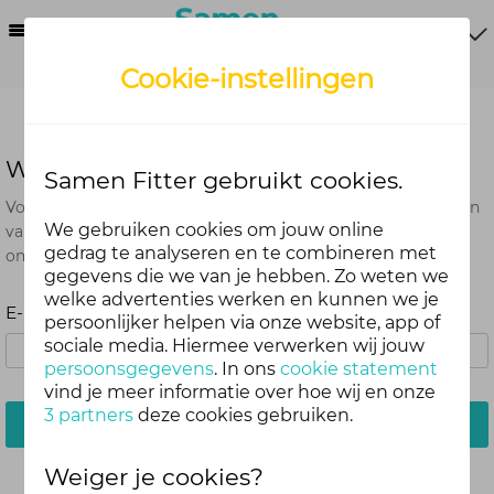
Menu
Cookie-instellingen
Wachtwoord vergeten?
Samen Fitter gebruikt cookies.
Voer het e-mailadres in dat je hebt gebruikt bij het aanmaken
We gebruiken cookies om jouw online
van je account. Je ontvangt van ons een e-mail met een link
gedrag te analyseren en te combineren met
om je wachtwoord opnieuw in te stellen.
gegevens die we van je hebben. Zo weten we
welke advertenties werken en kunnen we je
E-mailadres:
persoonlijker helpen via onze website, app of
sociale media. Hiermee verwerken wij jouw
persoonsgegevens
. In ons
cookie statement
vind je meer informatie over hoe wij en onze
3 partners
deze cookies gebruiken.
Stuur mij een e-mail
Weiger je cookies?