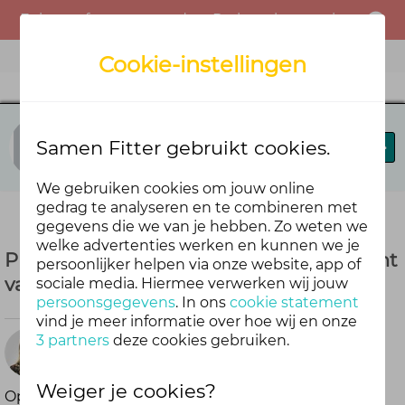
Er is een fout opgetreden. Probeer het opnieuw of neem contact op met de beheerder.
Menu
Cookie-instellingen
Koers op het nieuwe normaal
Samen Fitter gebruikt cookies.
Blog
Forum
Activiteiten
We gebruiken cookies om jouw online
gedrag te analyseren en te combineren met
gegevens die we van je hebben. Zo weten we
welke advertenties werken en kunnen we je
Presentatie webinar 20 mei - "Veerkracht
persoonlijker helpen via onze website, app of
van jouw team"
sociale media. Hiermee verwerken wij jouw
persoonsgegevens
. In ons
cookie statement
vind je meer informatie over hoe wij en onze
meer dan
3 partners
deze cookies gebruiken.
5 jaar
Weiger je cookies?
Op donderdagochtend 20 mei vond het webinar