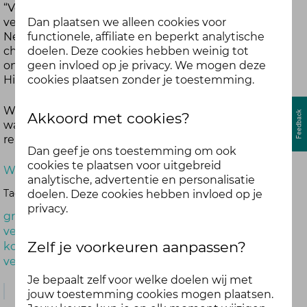
Swolfslag
“Veerkracht van jouw team"’ plaats. Dit webinar werd
geleden
Dan plaatsen we alleen cookies voor
verzorgd door Goska Sixma van Growth Leaders
functionele, affiliate en beperkt analytische
Network en maakt onderdeel uit van de veerkracht
doelen. Deze cookies hebben weinig tot
challenge ‘Koers op het nieuwe normaal, voor
geen invloed op je privacy. We mogen deze
ondernemers, leidinggevenden en HR professionals.
cookies plaatsen zonder je toestemming.
Hieronder de presentatie van het webinar.
Wij zijn erg benieuwd. Heb jij het webinar gevolgd? En
Akkoord met cookies?
wat vond je ervan? Deel je ervaringen met ons in een
reactie op dit bericht.
Dan geef je ons toestemming om ook
cookies te plaatsen voor uitgebreid
Werksessie 2 groeikompas teams presentatie.pdf
analytische, advertentie en personalisatie
Tags:
doelen. Deze cookies hebben invloed op je
privacy.
groeikompas
veerkracht challenge B2B
Zelf je voorkeuren aanpassen?
koers op het nieuwe normaal
veerkracht van het team
Je bepaalt zelf voor welke doelen wij met
Reactie
jouw toestemming cookies mogen plaatsen.