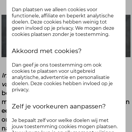
Dan plaatsen we alleen cookies voor
functionele, affiliate en beperkt analytische
doelen. Deze cookies hebben weinig tot
geen invloed op je privacy. We mogen deze
cookies plaatsen zonder je toestemming.
Akkoord met cookies?
Dan geef je ons toestemming om ook
cookies te plaatsen voor uitgebreid
In gesprek met Epke Zonderland en de
analytische, advertentie en personalisatie
vader van Samen Fitter.
Wie vandaag
doelen. Deze cookies hebben invloed op je
privacy.
bedenkt om morgen ongetraind een
marathon te lopen, komt waarschijnlijk van
Zelf je voorkeuren aanpassen?
een koude kermis thuis. Wie een stukje
omdenken toepast; dus niet op zoek gaat
Je bepaalt zelf voor welke doelen wij met
jouw toestemming cookies mogen plaatsen.
naar ongeëvenaarde spierpijn en een