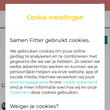
Er is een fout opgetreden. Probeer het opnieuw of neem contact op met de beheerder.
Menu
Cookie-instellingen
Samen Fitter
Samen Fitter gebruikt cookies.
Blog
Leaderboard
Forum
We gebruiken cookies om jouw online
gedrag te analyseren en te combineren met
gegevens die we van je hebben. Zo weten we
welke advertenties werken en kunnen we je
Deel deze blog
persoonlijker helpen via onze website, app of
sociale media. Hiermee verwerken wij jouw
persoonsgegevens
. In ons
cookie statement
Gezond leven: de makkelijke marathon
vind je meer informatie over hoe wij en onze
3 partners
deze cookies gebruiken.
Weiger je cookies?
DouweAnema