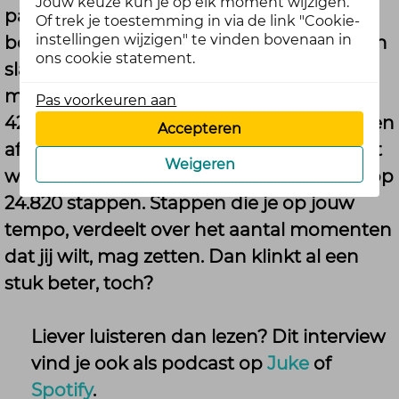
Jouw keuze kun je op elk moment wijzigen.
paarspalet aan blaren, maar de tocht
Of trek je toestemming in via de link "Cookie-
instellingen wijzigen" te vinden bovenaan in
behapbaar maakt. Diegene heeft kans van
ons cookie statement.
slagen. Oké, een beetje toelichting: bij een
marathon denken we al snel aan de ruim
Pas voorkeuren aan
42 kilometer die we in een paar uur moeten
Accepteren
afleggen. Maar stel je laat dat tijdselement
Weigeren
weg en beseft dat die afstand neerkomt op
24.820 stappen. Stappen die je op jouw
tempo, verdeelt over het aantal momenten
dat jij wilt, mag zetten. Dan klinkt al een
stuk beter, toch?
Liever luisteren dan lezen? Dit interview
vind je ook als podcast op
Juke
of
Spotify
.