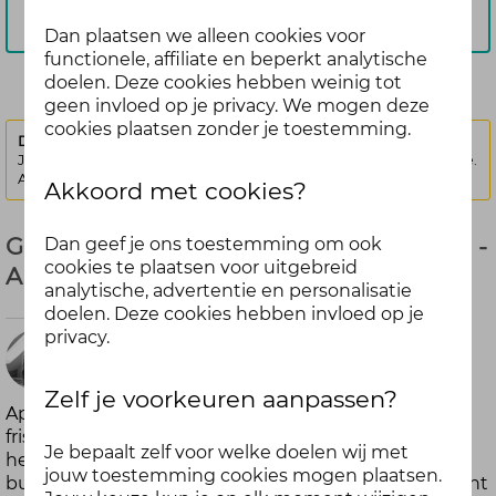
Aanmelden
Dan plaatsen we alleen cookies voor
functionele, affiliate en beperkt analytische
doelen. Deze cookies hebben weinig tot
geen invloed op je privacy. We mogen deze
cookies plaatsen zonder je toestemming.
Deze discussie is vergrendeld.
Je kunt geen nieuwe antwoorden meer posten bij deze discussie.
Als je een vraag hebt, kun je een nieuwe discussie starten
Akkoord met cookies?
Geen kikker in je bil maar een opkikker! -
Dan geef je ons toestemming om ook
cookies te plaatsen voor uitgebreid
April (Gesloten)
analytische, advertentie en personalisatie
doelen. Deze cookies hebben invloed op je
privacy.
meer dan
1 jaar
Zelf je voorkeuren aanpassen?
April is de maand van nieuwe energie: langer licht,
Danique
frisse lucht en gewoon lente! Heerlijk toch? Maar ja,
Je bepaalt zelf voor welke doelen wij met
geleden
het blijft Nederland… Soms verrast april ons met een
jouw toestemming cookies mogen plaatsen.
bui of gure wind. Daarom: tijd voor een opkikker! Want