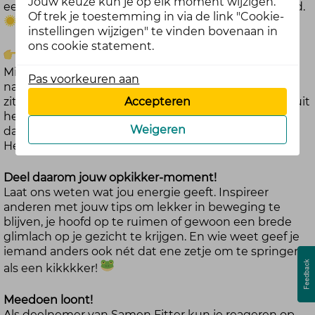
Jouw keuze kun je op elk moment wijzigen.
een beetje extra aandacht voor jezelf doet altijd goed.
Of trek je toestemming in via de link "Cookie-
instellingen wijzigen" te vinden bovenaan in
ons cookie statement.
Wat geeft jou een opkikker in april?
Misschien is het een wandeling tussen de bloeiende
Pas voorkeuren aan
natuur, een vrolijke playlist waar je niet stil bij kunt
zitten, of een kleurrijk gerecht met groente en fruit uit
Accepteren
het seizoen? Of wie weet haal jij energie uit eindelijk
Weigeren
dat uitje plannen dat je al te lang hebt uitgesteld.
Herkenbaar?
Deel daarom jouw opkikker-moment!
Laat ons weten wat jou energie geeft. Inspireer
anderen met jouw tips om lekker in beweging te
blijven, je hoofd op te ruimen of gewoon een brede
glimlach op je gezicht te krijgen. En wie weet geef je
iemand anders ook nét dat ene zetje om te springen –
als een kikkkker!
Meedoen loont!
Als deelnemer van Samen Fitter kun je reageren op