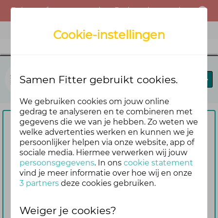
Er is een fout opgetreden. Probeer het opnieuw of neem contact op met de beheerder.
Menu
Cookie-instellingen
Samen Fitter
Samen Fitter gebruikt cookies.
Blog
Leaderboard
We gebruiken cookies om jouw online
gedrag te analyseren en te combineren met
gegevens die we van je hebben. Zo weten we
Om te reageren vragen we je
welke advertenties werken en kunnen we je
persoonlijker helpen via onze website, app of
eerst om in te loggen
sociale media. Hiermee verwerken wij jouw
Nog geen account? Maak er dan
persoonsgegevens
. In ons
cookie statement
gemakkelijk en snel één aan. Dan blijf je
vind je meer informatie over hoe wij en onze
3 partners
deze cookies gebruiken.
ook automatisch op de hoogte van de
reacties die volgen op jouw bericht
Weiger je cookies?
Inloggen