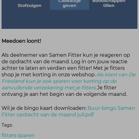
Meedoen loont!
Als deelnemer van Samen Fitter kun je reageren op
de opdracht van de maand. Log in om jouw reactie
achter te laten en verdien een fitter! Met je fitters
shop je met korting in onze webshop.
Als klant van De
Friesland kun je ook sparen voor korting op de
aanvullende verzekering met je fitters.
Je fitter
ontvang je aan het begin van de volgende maand.
Wil je de bingo kaart downloaden:
Buur-bingo Samen
Fitter opdracht van de maand juli.pdf
Tags:
fitters sparen