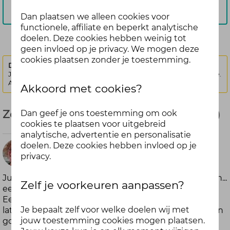
Aanmelden
Dan plaatsen we alleen cookies voor
functionele, affiliate en beperkt analytische
doelen. Deze cookies hebben weinig tot
geen invloed op je privacy. We mogen deze
cookies plaatsen zonder je toestemming.
Deze discussie is vergrendeld.
Je kunt geen nieuwe antwoorden meer posten bij deze discussie.
Als je een vraag hebt, kun je een nieuwe discussie starten
Akkoord met cookies?
Zomerse buur(t)liefde! ☀︎- Juli (gesloten)
Dan geef je ons toestemming om ook
cookies te plaatsen voor uitgebreid
analytische, advertentie en personalisatie
doelen. Deze cookies hebben invloed op je
Niké
privacy.
meer dan
Juli brengt zon (hopen we dan maar), lange dagen en...
1 jaar geleden
Zelf je voorkeuren aanpassen?
een mooie kans om iets liefs te doen voor je buren!
Een klein gebaar kan een groot verschil maken. En
Je bepaalt zelf voor welke doelen wij met
laten we eerlijk zijn, van een fijne buur krijg je net zo’n
jouw toestemming cookies mogen plaatsen.
goed gevoel als van een dagje strand. Toch?