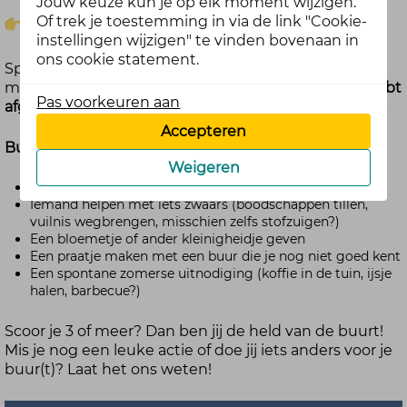
Jouw keuze kun je op elk moment wijzigen.
Of trek je toestemming in via de link "Cookie-
De uitdaging: Buur-Bingo!
instellingen wijzigen" te vinden bovenaan in
ons cookie statement.
Speel mee met onze Buur-Bingo en vink zoveel
mogelijk vakjes af!
Reageer met hoeveel vakjes jij hebt
Pas voorkeuren aan
afgevinkt én welk vakje jou de grootste glimlach gaf.
Accepteren
Buur-Bingo – hoeveel kun jij afvinken?
Weigeren
Een buur een compliment geven
Iemand helpen met iets zwaars (boodschappen tillen,
vuilnis wegbrengen, misschien zelfs stofzuigen?)
Een bloemetje of ander kleinigheidje geven
Een praatje maken met een buur die je nog niet goed kent
Een spontane zomerse uitnodiging (koffie in de tuin, ijsje
halen, barbecue?)
Scoor je 3 of meer? Dan ben jij de held van de buurt!
Mis je nog een leuke actie of doe jij iets anders voor je
buur(t)? Laat het ons weten!