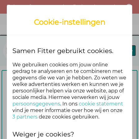
Er is een fout opgetreden. Probeer het opnieuw of neem contact op met de beheerder.
Menu
Cookie-instellingen
Samen Fitter
Samen Fitter gebruikt cookies.
Blog
Leaderboard
We gebruiken cookies om jouw online
gedrag te analyseren en te combineren met
gegevens die we van je hebben. Zo weten we
Om te reageren vragen we je
welke advertenties werken en kunnen we je
persoonlijker helpen via onze website, app of
eerst om in te loggen
sociale media. Hiermee verwerken wij jouw
Nog geen account? Maak er dan
persoonsgegevens
. In ons
cookie statement
gemakkelijk en snel één aan. Dan blijf je
vind je meer informatie over hoe wij en onze
3 partners
deze cookies gebruiken.
ook automatisch op de hoogte van de
reacties die volgen op jouw bericht
Weiger je cookies?
Inloggen