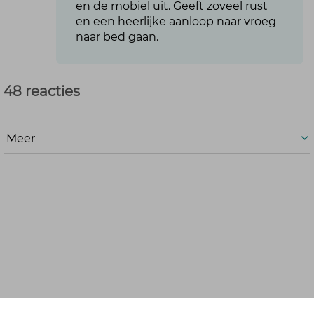
en de mobiel uit. Geeft zoveel rust
en een heerlijke aanloop naar vroeg
naar bed gaan.
48 reacties
Meer