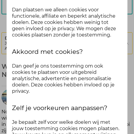
Aanmelden
Dan plaatsen we alleen cookies voor
functionele, affiliate en beperkt analytische
doelen. Deze cookies hebben weinig tot
geen invloed op je privacy. We mogen deze
cookies plaatsen zonder je toestemming.
Deze discussie is vergrendeld.
Je kunt geen nieuwe antwoorden meer posten bij deze discussie.
Als je een vraag hebt, kun je een nieuwe discussie starten
Akkoord met cookies?
Warme momenten en oog voor jezelf -
Dan geef je ons toestemming om ook
cookies te plaatsen voor uitgebreid
November
analytische, advertentie en personalisatie
doelen. Deze cookies hebben invloed op je
privacy.
9
maanden
Zelf je voorkeuren aanpassen?
November voelt vaak een beetje… tja, grauw. Koude
Arrabella
wind, regen die tegen de ramen tikt en bladeren die
Je bepaalt zelf voor welke doelen wij met
geleden
in het rond vliegen. Maar draai het eens om: hoe mooi
jouw toestemming cookies mogen plaatsen.
zijn al die kleuren buiten? Hoe fijn kan een stevige