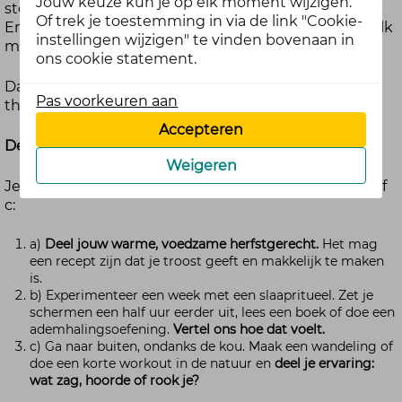
Jouw keuze kun je op elk moment wijzigen.
storm zijn, waarna je hoofd ineens weer rustig voelt?
Of trek je toestemming in via de link "Cookie-
En hoe lekker smaakt een warme kop chocolademelk
instellingen wijzigen" te vinden bovenaan in
met de eerste kerstsferen al in de lucht?
ons cookie statement.
Daar sluiten we deze maand bij aan met een nieuw
Pas voorkeuren aan
thema:
warme momenten en oog voor jezelf.
Accepteren
De opdracht
Weigeren
Je mag zelf kiezen welke opdracht je doet. Kies a, b of
c:
a)
Deel jouw warme, voedzame herfstgerecht.
Het mag
een recept zijn dat je troost geeft en makkelijk te maken
is.
b) Experimenteer een week met een slaapritueel. Zet je
schermen een half uur eerder uit, lees een boek of doe een
ademhalingsoefening.
Vertel ons hoe dat voelt.
c) Ga naar buiten, ondanks de kou. Maak een wandeling of
doe een korte workout in de natuur en
deel je ervaring:
wat zag, hoorde of rook je?