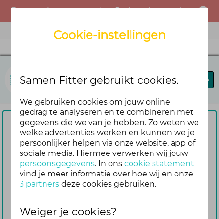
Er is een fout opgetreden. Probeer het opnieuw of neem contact op met de beheerder.
Menu
Cookie-instellingen
Samen Fitter
Samen Fitter gebruikt cookies.
Blog
Leaderboard
We gebruiken cookies om jouw online
gedrag te analyseren en te combineren met
gegevens die we van je hebben. Zo weten we
Om te reageren vragen we je
welke advertenties werken en kunnen we je
persoonlijker helpen via onze website, app of
eerst om in te loggen
sociale media. Hiermee verwerken wij jouw
Nog geen account? Maak er dan
persoonsgegevens
. In ons
cookie statement
gemakkelijk en snel één aan. Dan blijf je
vind je meer informatie over hoe wij en onze
3 partners
deze cookies gebruiken.
ook automatisch op de hoogte van de
reacties die volgen op jouw bericht
Weiger je cookies?
Inloggen