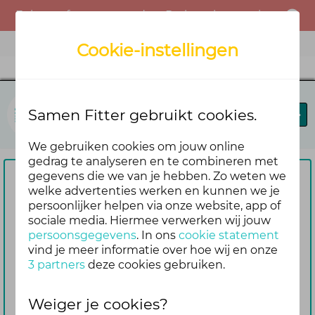
Er is een fout opgetreden. Probeer het opnieuw of neem contact op met de beheerder.
Menu
Cookie-instellingen
Samen Fitter
Samen Fitter gebruikt cookies.
Blog
Leaderboard
We gebruiken cookies om jouw online
gedrag te analyseren en te combineren met
gegevens die we van je hebben. Zo weten we
Om te reageren vragen we je
welke advertenties werken en kunnen we je
persoonlijker helpen via onze website, app of
eerst om in te loggen
sociale media. Hiermee verwerken wij jouw
Nog geen account? Maak er dan
persoonsgegevens
. In ons
cookie statement
gemakkelijk en snel één aan. Dan blijf je
vind je meer informatie over hoe wij en onze
3 partners
deze cookies gebruiken.
ook automatisch op de hoogte van de
reacties die volgen op jouw bericht
Weiger je cookies?
Inloggen