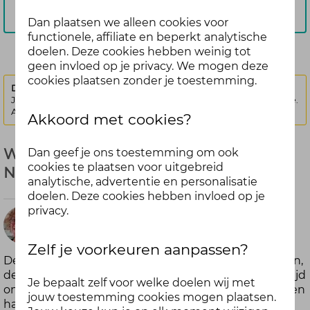
Aanmelden
Dan plaatsen we alleen cookies voor
functionele, affiliate en beperkt analytische
doelen. Deze cookies hebben weinig tot
geen invloed op je privacy. We mogen deze
cookies plaatsen zonder je toestemming.
Deze discussie is vergrendeld.
Je kunt geen nieuwe antwoorden meer posten bij deze discussie.
Als je een vraag hebt, kun je een nieuwe discussie starten
Akkoord met cookies?
Wat is jouw favoriete wandelroute in
Dan geef je ons toestemming om ook
cookies te plaatsen voor uitgebreid
Noord-Nederland? - Maart (gesloten)
analytische, advertentie en personalisatie
doelen. Deze cookies hebben invloed op je
privacy.
5
Niké
maanden
Zelf je voorkeuren aanpassen?
De lente komt eraan, whiehoe!
De vogeltjes fluiten,
geleden
de bomen beginnen te kleuren en dus zeggen wij: tijd
Je bepaalt zelf voor welke doelen wij met
om naar buiten te gaan! Deze opdracht helpt daar een
jouw toestemming cookies mogen plaatsen.
handje bij. Heb jij een favoriete wandelroute in