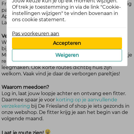
Jouw keuze kun je op elk moment wijzigen.
Friesland, Groningen of Drenthe? Misschien een rustig
Of trek je toestemming in via de link "Cookie-
paadje langs de Friese meren, een bospaadje bij
instellingen wijzigen" te vinden bovenaan in
Appelscha of een verborgen dijkje langs de
ons cookie statement.
Lauwerszee.
Pas voorkeuren aan
Vertel ons:
Waarom is dit jouw favo-route? Wat maakt ‘m
Accepteren
bijzonder, mooi of gewoon heerlijk om te lopen?
Misschien kun je onderweg vogels spotten, een stukje
Weigeren
rennen of gewoon lekker wandelen en je hoofd
leegmaken. Ook korte routes dichtbij huis zijn
welkom. Vaak vind je daar de verborgen pareltjes!
Waarom meedoen?
Log in, laat jouw loopje achter en ontvang een fitter.
Daarmee spaar je voor
korting op je aanvullende
verzekering
bij De Friesland of shop je iets gezonds in
onze webshop. De fitter krijg je aan het begin van de
volgende maand.
Laat je route zien!