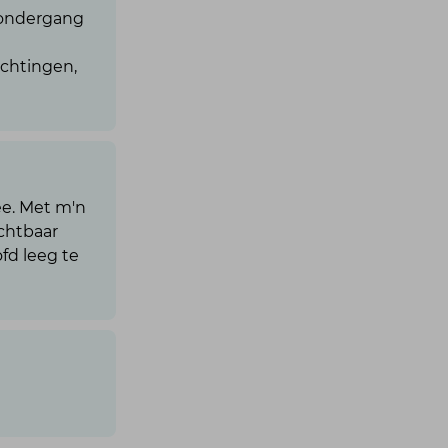
nsondergang
ichtingen,
ee. Met m'n
ichtbaar
fd leeg te