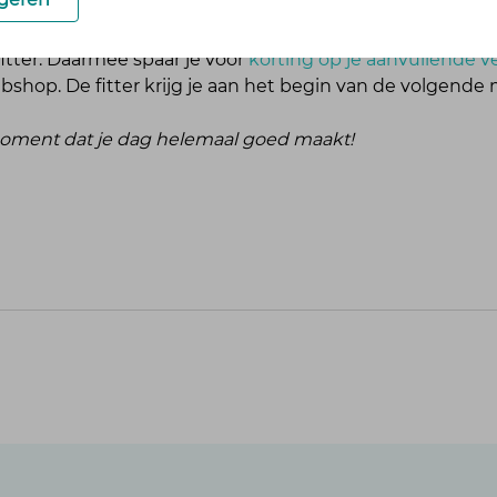
fitter. Daarmee spaar je voor
korting op je aanvullende v
ebshop. De fitter krijg je aan het begin van de volgend
 moment dat je dag helemaal goed maakt!