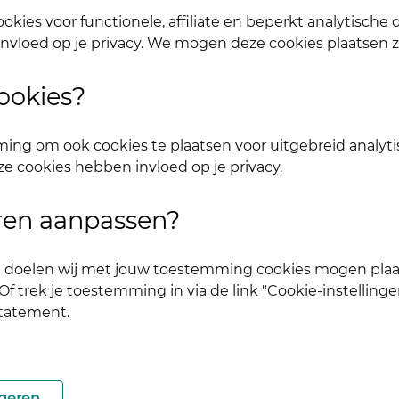
okies voor functionele, affiliate en beperkt analytische
nvloed op je privacy. We mogen deze cookies plaatsen 
eze discussie. Als je een vraag hebt, kun je een nieuwe disc
ookies?
! - April (gesloten)
ing om ook cookies te plaatsen voor uitgebreid analyti
ze cookies hebben invloed op je privacy.
uren aanpassen?
mmetjes dartelen in de wei en iedereen is nét wat vrolij
ke doelen wij met jouw toestemming cookies mogen plaa
op een oplaadmoment vol positiviteit! Daarom zijn we be
f trek je toestemming in via de link "Cookie-instellinge
statement.
 dagje sauna, bijkletsen met je beste vriend(in), een wa
el waar niemand vanaf weet? Alles mag. Deel het met ons
geren