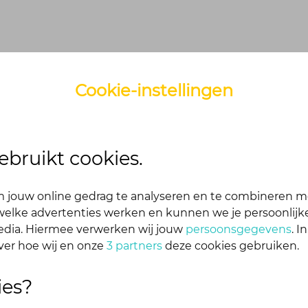
Cookie-instellingen
ack Samen Fitter
Agenda
ebruikt cookies.
 jouw online gedrag te analyseren en te combineren m
je eerst om in te loggen
elke advertenties werken en kunnen we je persoonlijke
kelijk en snel één aan. Dan blijf je ook automatisch o
media. Hiermee verwerken wij jouw
persoonsgegevens
. I
 op jouw bericht
ver hoe wij en onze
3 partners
deze cookies gebruiken.
ies?