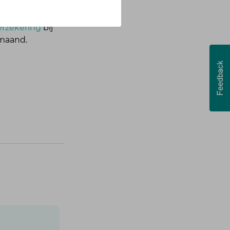
erzekering
bij
e maand.