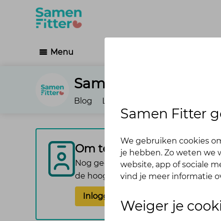
Menu
Samen Fitter
Blog
Leaderboard
Forum
Feedb
Samen Fitter g
We gebruiken cookies om
Om te reageren vragen we 
je hebben. Zo weten we w
Nog geen account? Maak er dan gemak
website, app of sociale 
de hoogte van de reacties die volgen
vind je meer informatie o
Inloggen
Aanmelden
Weiger je cook