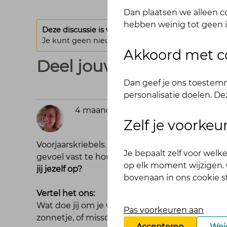
Dan plaatsen we alleen co
hebben weinig tot geen i
Deze discussie is vergrendeld.
Je kunt geen nieuwe antwoorden meer posten bij d
Akkoord met c
Deel jouw oplaadmoment
Dan geef je ons toestemm
personalisatie doelen. De
4 maanden geleden
Niké
Zelf je voorke
Voorjaarskriebels.
De dagen zijn langer, de la
Je bepaalt zelf voor wel
gevoel vast te houden en jezelf te trakteren 
op elk moment wijzigen. O
jij jezelf op?
bovenaan in ons cookie 
Vertel het ons:
Wat doe jij om je weer herboren te voelen? Een
Pas voorkeuren aan
zonnetje, of misschien heb je een eigen ritue
Accepteren
Wei