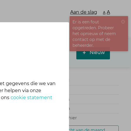
Aan de slag
A
A
Er is een fout
opgetreden. Probeer
Inloggen
het opnieuw of neem
contact op met de
beheerder.
Nieuw
Vergrendeld
et gegevens die we van
87 reacties
r helpen via onze
p
n ons
cookie statement
73 abonnees
0 weergaven
0 leden zijn hier
opdracht van de maand