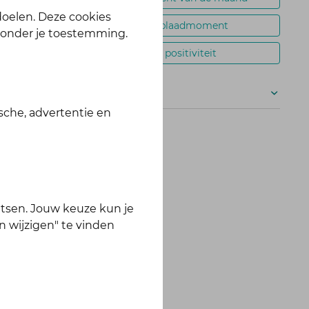
 doelen. Deze cookies
oplaadmoment
zonder je toestemming.
positiviteit
ussie starten
Meer
sche, advertentie en
ker. Tijd om dat
tsen. Jouw keuze kun je
nieuwd:
hoe laad
n wijzigen" te vinden
ndeling in het
!