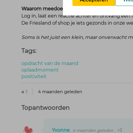
Waarom meedoen?
Log in, laat een reactie achter en ontvang een 
De Friesland of shop je iets gezonds in onze w
Soms is het juist een klein, maar onverwacht
Tags:
opdracht van de maand
oplaadmoment
positiviteit
3
4 maanden geleden
Topantwoorden
Yvonne
4 maanden geleden
+3