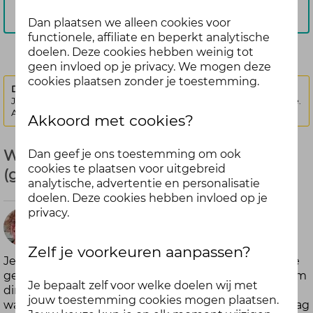
Aanmelden
Dan plaatsen we alleen cookies voor
functionele, affiliate en beperkt analytische
doelen. Deze cookies hebben weinig tot
geen invloed op je privacy. We mogen deze
cookies plaatsen zonder je toestemming.
Deze discussie is vergrendeld.
Je kunt geen nieuwe antwoorden meer posten bij deze discussie.
Als je een vraag hebt, kun je een nieuwe discussie starten
Akkoord met cookies?
Wat is jouw gezonde gewoonte? - Mei
Dan geef je ons toestemming om ook
cookies te plaatsen voor uitgebreid
(gesloten)
analytische, advertentie en personalisatie
doelen. Deze cookies hebben invloed op je
privacy.
3
Niké
maanden
Zelf je voorkeuren aanpassen?
Je kunt van alles bedenken als het gaat om gezonde
geleden
gewoontes. Mijn nieuwe gewoonte is bijvoorbeeld om
Je bepaalt zelf voor welke doelen wij met
direct als ik uit bed stap 10 minuten te gaan
jouw toestemming cookies mogen plaatsen.
wandelen. Zo word ik rustig wakker en begin ik de dag