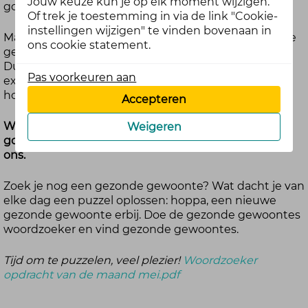
Jouw keuze kun je op elk moment wijzigen.
goed.
Of trek je toestemming in via de link "Cookie-
instellingen wijzigen" te vinden bovenaan in
Maar er zijn nog veel meer mogelijkheden. Probeer je
ons cookie statement.
gezonde gewoonte zo specifiek mogelijk te maken.
Dus niet “meer water drinken”, maar “elke dag één
Pas voorkeuren aan
extra glas water drinken”. Zo is het makkelijker vol te
houden, omdat je precies weet wat je gaat doen.
Accepteren
Wat is jouw gezonde gewoonte? Iets kleins dat jou
Weigeren
goed doet en je dag net fijner maakt. Deel het met
ons.
Zoek je nog een gezonde gewoonte? Wat dacht je van
elke dag een puzzel oplossen: hoppa, een nieuwe
gezonde gewoonte erbij. Doe de gezonde gewoontes
woordzoeker en vind gezonde gewoontes.
Tijd om te puzzelen, veel plezier!
Woordzoeker
opdracht van de maand mei.pdf