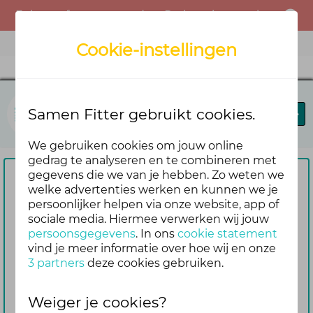
Er is een fout opgetreden. Probeer het opnieuw of neem contact op met de beheerder.
Menu
Cookie-instellingen
Samen Fitter
Samen Fitter gebruikt cookies.
Blog
Leaderboard
We gebruiken cookies om jouw online
gedrag te analyseren en te combineren met
gegevens die we van je hebben. Zo weten we
Om te reageren vragen we je
welke advertenties werken en kunnen we je
persoonlijker helpen via onze website, app of
eerst om in te loggen
sociale media. Hiermee verwerken wij jouw
Nog geen account? Maak er dan
persoonsgegevens
. In ons
cookie statement
gemakkelijk en snel één aan. Dan blijf je
vind je meer informatie over hoe wij en onze
3 partners
deze cookies gebruiken.
ook automatisch op de hoogte van de
reacties die volgen op jouw bericht
Weiger je cookies?
Inloggen