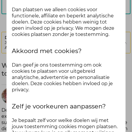
Aanmelden
Dan plaatsen we alleen cookies voor
functionele, affiliate en beperkt analytische
doelen. Deze cookies hebben weinig tot
geen invloed op je privacy. We mogen deze
cookies plaatsen zonder je toestemming.
Deze discussie is vergrendeld.
Je kunt geen nieuwe antwoorden meer posten bij deze discussie.
Als je een vraag hebt, kun je een nieuwe discussie starten
Akkoord met cookies?
Wat is jouw favo recept zonder
Dan geef je ons toestemming om ook
cookies te plaatsen voor uitgebreid
toegevoegde suikers? - juni (gesloten)
analytische, advertentie en personalisatie
doelen. Deze cookies hebben invloed op je
privacy.
2
Niké
maanden
Zelf je voorkeuren aanpassen?
Deze maand zetten we je aan het koken, bakken en
geleden
experimenteren, maar dan zonder toegevoegde
Je bepaalt zelf voor welke doelen wij met
suikers. We dagen je uit om je favoriete recept hier te
jouw toestemming cookies mogen plaatsen.
delen. Dat doen we omdat juni in het teken staat van