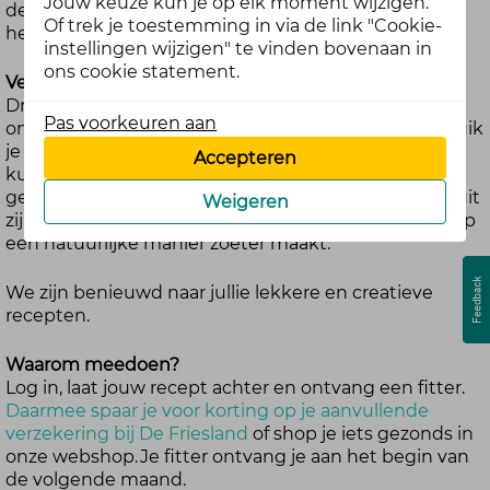
Jouw keuze kun je op elk moment wijzigen.
de
Nationale Week Zonder Suiker
, een initiatief van
Of trek je toestemming in via de link "Cookie-
het Diabetes Fonds.
instellingen wijzigen" te vinden bovenaan in
ons cookie statement.
Vertel ons:
Drop hier je favoriete recept. Denk aan een lekker
Pas voorkeuren aan
ontbijt, lunchgerecht, tussendoortje of baksel. Gebruik
je normaal suiker in je recept? Kijk dan eens of je dat
Accepteren
kunt vervangen. Suikervervangers mogen natuurlijk
gewoon. En ook van nature aanwezige suikers uit fruit
Weigeren
zijn helemaal prima, zoals een banaan die je recept op
een natuurlijke manier zoeter maakt.
We zijn benieuwd naar jullie lekkere en creatieve
recepten.
Waarom meedoen?
Log in, laat jouw recept achter en ontvang een fitter.
Daarmee spaar je voor korting op je aanvullende
verzekering bij De Friesland
of shop je iets gezonds in
onze webshop. Je fitter ontvang je aan het begin van
de volgende maand.