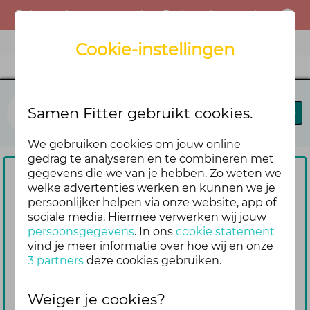
Er is een fout opgetreden. Probeer het opnieuw of neem contact op met de beheerder.
Menu
Cookie-instellingen
Samen Fitter
Samen Fitter gebruikt cookies.
Blog
Leaderboard
We gebruiken cookies om jouw online
gedrag te analyseren en te combineren met
gegevens die we van je hebben. Zo weten we
Om te reageren vragen we je
welke advertenties werken en kunnen we je
persoonlijker helpen via onze website, app of
eerst om in te loggen
sociale media. Hiermee verwerken wij jouw
Nog geen account? Maak er dan
persoonsgegevens
. In ons
cookie statement
gemakkelijk en snel één aan. Dan blijf je
vind je meer informatie over hoe wij en onze
3 partners
deze cookies gebruiken.
ook automatisch op de hoogte van de
reacties die volgen op jouw bericht
Weiger je cookies?
Inloggen