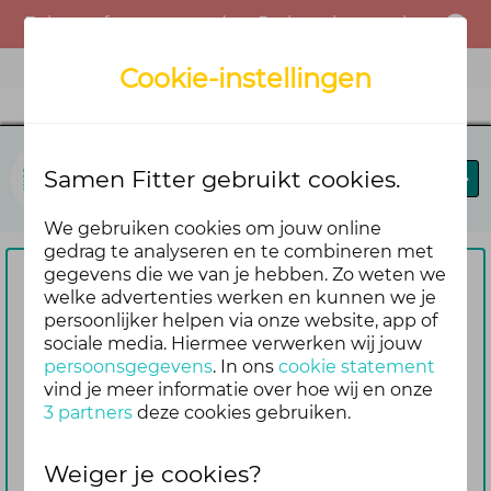
Er is een fout opgetreden. Probeer het opnieuw of neem contact op met de beheerder.
Menu
Cookie-instellingen
Samen Fitter
Samen Fitter gebruikt cookies.
Blog
Leaderboard
We gebruiken cookies om jouw online
gedrag te analyseren en te combineren met
gegevens die we van je hebben. Zo weten we
Om te reageren vragen we je
welke advertenties werken en kunnen we je
persoonlijker helpen via onze website, app of
eerst om in te loggen
sociale media. Hiermee verwerken wij jouw
Nog geen account? Maak er dan
persoonsgegevens
. In ons
cookie statement
gemakkelijk en snel één aan. Dan blijf je
vind je meer informatie over hoe wij en onze
3 partners
deze cookies gebruiken.
ook automatisch op de hoogte van de
reacties die volgen op jouw bericht
Weiger je cookies?
Inloggen