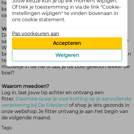
Jouw keuze kun je op elk moment wijzigen.
heilig van overtuigd dat je paspoort nog op de
Of trek je toestemming in via de link "Cookie-
keukentafel ligt. Soms is de reis zó stressvol, dat het
instellingen wijzigen" te vinden bovenaan in
vakantiegevoel nog ver te zoeken is.
ons cookie statement.
Vertel ons jouw tip
Pas voorkeuren aan
Daarom worden we deze maand de vakantiestress
samen de baas. Hoe bewaar jij de rust in alle hectiek?
Accepteren
Wat is jouw magische truc om ontspannen op je
bestemming aan te komen? Begin je al een week van
Weigeren
tevoren met inpakken, zweer je bij een rustgevend
muziekje in de file of laat je de boel gewoon lekker de
boel?
Waarom meedoen?
Log in, laat jouw tip achter en ontvang een
fitter.
Daarmee spaar je voor korting op je aanvullende
verzekering bij De Friesland
of shop je iets gezonds in
onze webshop. Je fitter ontvang je aan het begin van
de volgende maand.
Tags: