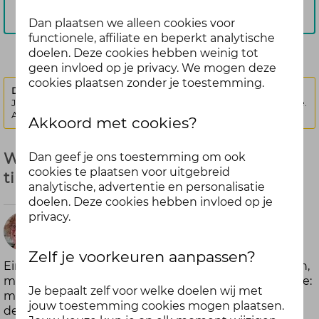
Aanmelden
Dan plaatsen we alleen cookies voor
functionele, affiliate en beperkt analytische
doelen. Deze cookies hebben weinig tot
geen invloed op je privacy. We mogen deze
cookies plaatsen zonder je toestemming.
Deze discussie is vergrendeld.
Je kunt geen nieuwe antwoorden meer posten bij deze discussie.
Als je een vraag hebt, kun je een nieuwe discussie starten
Akkoord met cookies?
Wat is jouw ultieme anti-vakantiestress
Dan geef je ons toestemming om ook
cookies te plaatsen voor uitgebreid
tip? - Juli (gesloten)
analytische, advertentie en personalisatie
doelen. Deze cookies hebben invloed op je
privacy.
1
Niké
maand
Zelf je voorkeuren aanpassen?
Eindelijk vakantie! Je hebt er weken naar uitgekeken,
geleden
maar op de dag van vertrek slaat het soms ineens toe:
Je bepaalt zelf voor welke doelen wij met
milde paniek. Je staat te zweten bij de incheckbalie,
jouw toestemming cookies mogen plaatsen.
de kinderen ruziën op de achterbank, of je bent er