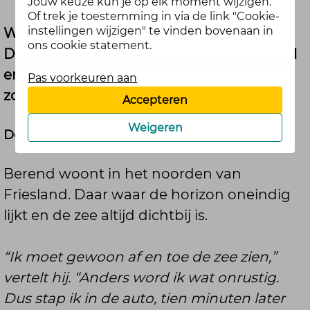
Jouw keuze kun je op elk moment wijzigen.
Of trek je toestemming in via de link "Cookie-
instellingen wijzigen" te vinden bovenaan in
Wij spraken met Berend Torensma uit
ons cookie statement.
Dokkum. Hij plandelt al jaren en vertelt vol
enthousiasme waarom hij niet meer
Pas voorkeuren aan
zonder wil.
Accepteren
Weigeren
De zee roept
Berend woont in het noorden van
Friesland. Daar waar de horizon oneindig
lijkt en de zee altijd dichtbij is.
“Ik moet gewoon af en toe de zee zien,”
vertelt hij. “Anders word ik wat onrustig.
Dus stap ik in de auto, tien minuten later