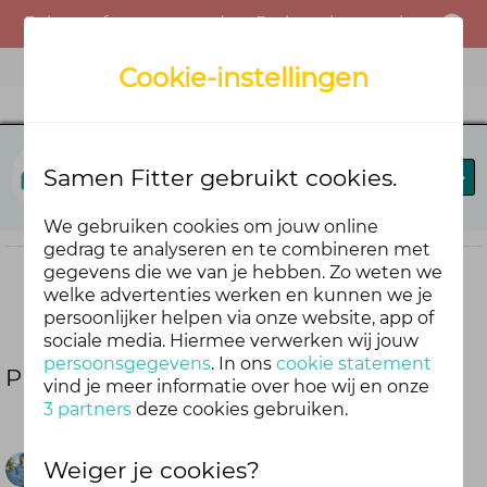
Er is een fout opgetreden. Probeer het opnieuw of neem contact op met de beheerder.
Menu
Cookie-instellingen
Goed voor elkaar
Samen Fitter gebruikt cookies.
Blog
Forum
Agenda
Volgers
We gebruiken cookies om jouw online
gedrag te analyseren en te combineren met
gegevens die we van je hebben. Zo weten we
welke advertenties werken en kunnen we je
Deel deze blog
persoonlijker helpen via onze website, app of
sociale media. Hiermee verwerken wij jouw
persoonsgegevens
. In ons
cookie statement
Plandelen: wandelen met een missie
vind je meer informatie over hoe wij en onze
3 partners
deze cookies gebruiken.
Weiger je cookies?
Cindy