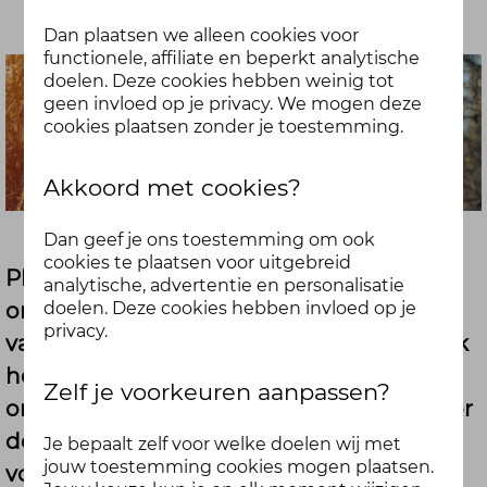
Dan plaatsen we alleen cookies voor
functionele, affiliate en beperkt analytische
doelen. Deze cookies hebben weinig tot
geen invloed op je privacy. We mogen deze
cookies plaatsen zonder je toestemming.
Akkoord met cookies?
Dan geef je ons toestemming om ook
cookies te plaatsen voor uitgebreid
Plandelen, wat? Misschien klinkt het je
analytische, advertentie en personalisatie
onbekend in de oren, misschien heb je er
doelen. Deze cookies hebben invloed op je
privacy.
vaag weleens van gehoord. Het is eigenlijk
heel simpel: je gaat wandelen én je raapt
Zelf je voorkeuren aanpassen?
onderweg afval op. Je doet iets goeds voor
de wereld, je hoofd wordt er rustig van, je
Je bepaalt zelf voor welke doelen wij met
jouw toestemming cookies mogen plaatsen.
voelt je fitter én je hart een stukje lichter.