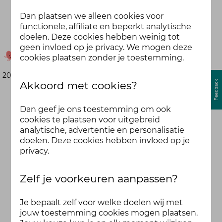
nodig heb of een volgende fit stappen teller
Dan plaatsen we alleen cookies voor
functionele, affiliate en beperkt analytische
gr eveline
doelen. Deze cookies hebben weinig tot
geen invloed op je privacy. We mogen deze
Eveline
cookies plaatsen zonder je toestemming.
20 dec 2024
Meer
Akkoord met cookies?
Dan geef je ons toestemming om ook
0 leden zijn hier
cookies te plaatsen voor uitgebreid
analytische, advertentie en personalisatie
doelen. Deze cookies hebben invloed op je
privacy.
Zelf je voorkeuren aanpassen?
Je bepaalt zelf voor welke doelen wij met
jouw toestemming cookies mogen plaatsen.