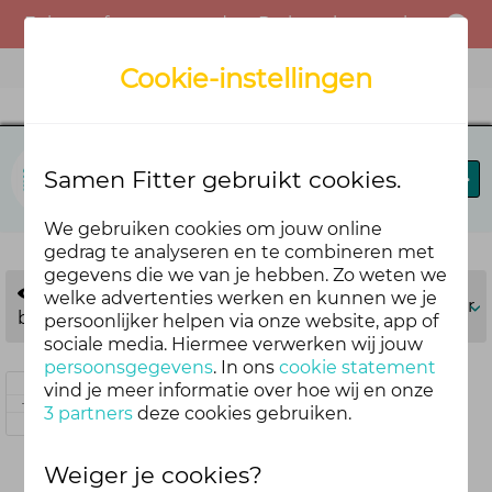
Er is een fout opgetreden. Probeer het opnieuw of neem contact op met de beheerder.
Menu
Cookie-instellingen
Samen Fitter
Samen Fitter gebruikt cookies.
Blog
Leaderboard
We gebruiken cookies om jouw online
gedrag te analyseren en te combineren met
gegevens die we van je hebben. Zo weten we
Onder
meer dan 1 jaar
welke advertenties werken en kunnen we je
Meer
beoordeling
geleden
persoonlijker helpen via onze website, app of
sociale media. Hiermee verwerken wij jouw
persoonsgegevens
. In ons
cookie statement
ook Strava of Garmin Connect
Aanmelden om over ideeën te stemmen
vind je meer informatie over hoe wij en onze
+2
3 partners
deze cookies gebruiken.
koppelen
Aanmelden om over ideeën te stemmen
Weiger je cookies?
graag slimmer koppen zodat ik niet 3 apps