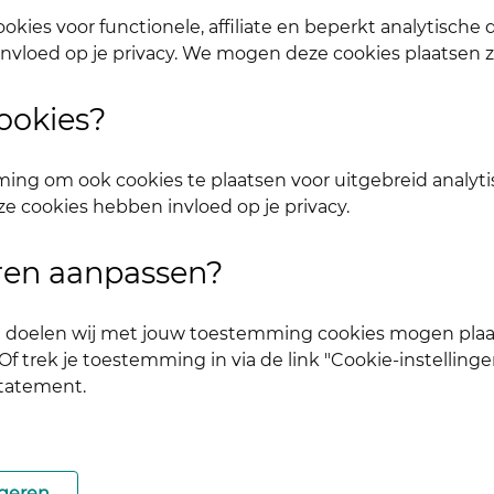
okies voor functionele, affiliate en beperkt analytische
nvloed op je privacy. We mogen deze cookies plaatsen 
ookies?
 vitaler te leven
ing om ook cookies te plaatsen voor uitgebreid analyti
ze cookies hebben invloed op je privacy.
Stel jezel
Leden helpen leden
uren aanpassen?
Leer elkaar
lp elkaar met innovaties
ke doelen wij met jouw toestemming cookies mogen plaa
f trek je toestemming in via de link "Cookie-instellinge
statement.
le' producten en diensten aan
Laatste rea
geren