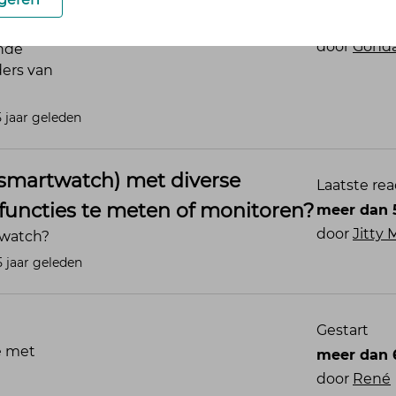
rbeelden gezocht!
meer dan 5 ja
door
Gonda Post
nde
ers van
 jaar geleden
 (smartwatch) met diverse
Laatste rea
functies te meten of monitoren?
meer dan 5 ja
door
Jitty
hwatch?
 jaar geleden
Gestart
we met
meer dan 6 ja
door
René