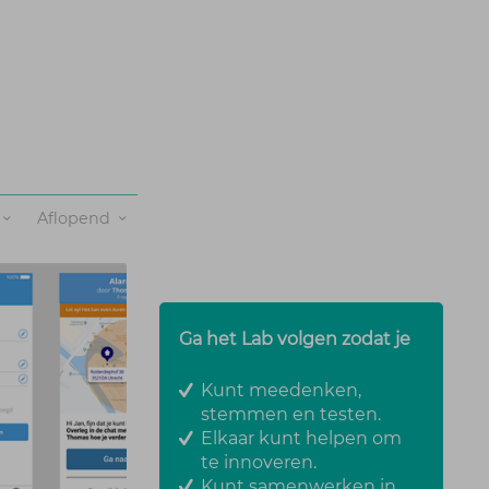
>
Aflopend
Ga het Lab volgen zodat je
Kunt meedenken,
stemmen en testen.
Elkaar kunt helpen om
te innoveren.
Kunt samenwerken in