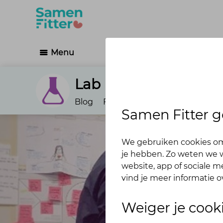
Menu
Lab
Blog
Forums
Geef hier je feedba
Samen Fitter g
We gebruiken cookies om
je hebben. Zo weten we w
website, app of sociale 
vind je meer informatie o
Weiger je cook
Wil jij meedenken ov