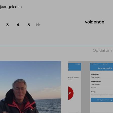
jaar geleden
3
4
5
»
Op datum