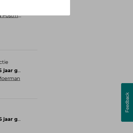
ar geleden
ma dRaadgever
ctie
ar geleden
 Moerman
ar geleden