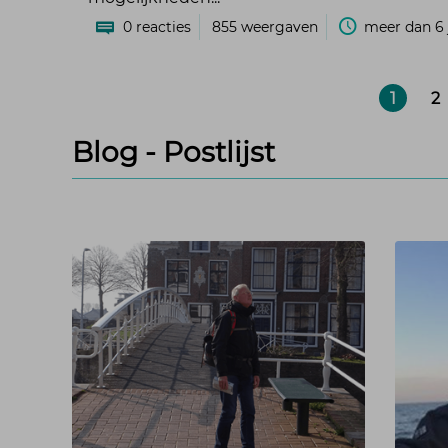
0
reacties
855
weergaven
meer dan 6 
1
2
Blog - Postlijst