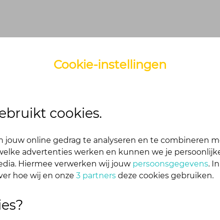
Cookie-instellingen
ck
Agenda
Veelgestelde vragen
Volgers
Toolbox
ebruikt cookies.
 jouw online gedrag te analyseren en te combineren m
elke advertenties werken en kunnen we je persoonlijke
media. Hiermee verwerken wij jouw
persoonsgegevens
. I
Welkom in het La
ver hoe wij en onze
3 partners
deze cookies gebruiken.
ies?
er, en experimenteren met innovaties die bijdragen aan vital