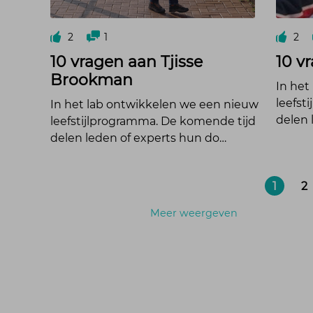
2
1
2
10 vragen aan Tjisse
10 v
Brookman
In het
leefst
In het lab ontwikkelen we een nieuw
delen 
leefstijlprogramma. De komende tijd
delen leden of experts hun do…
1
2
Meer weergeven