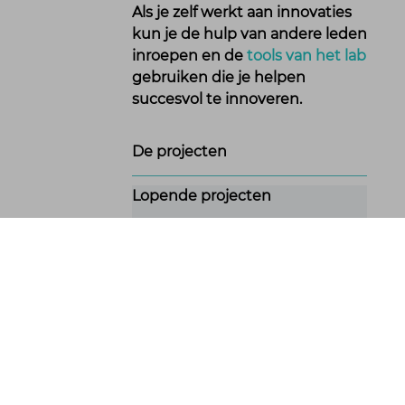
Als je zelf werkt aan innovaties
kun je de hulp van andere leden
inroepen en de
tools van het lab
gebruiken die je helpen
succesvol te innoveren.
De projecten
Lopende projecten
Langer veilig en vitaal thuis
wonen
Digitaal persoonlijk
gezondheidsadvies
Leefstijlprogramma
Onderzoekers in het lab