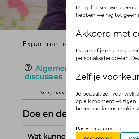
Dan plaatsen we alleen co
hebben weinig tot geen i
Akkoord met c
Experimenteren met innovaties om
Dan geef je ons toestemm
personalisatie doelen. De
Algemene vragen &
Zelf je voorke
discussies
Stel je vraag of begin een discussie
He
Je bepaalt zelf voor wel
op elk moment wijzigen. O
bovenaan in ons cookie 
Doe en denk mee!
Pas voorkeuren aan
Wat kunnen aanbieders van 'vita
Accepteren
Wei