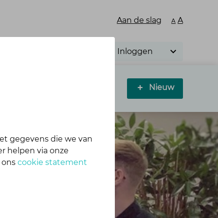
Aan de slag
A
A
Inloggen
Nieuw
Contact
et gegevens die we van
r helpen via onze
n ons
cookie statement
b
iteit en gezondheid?…