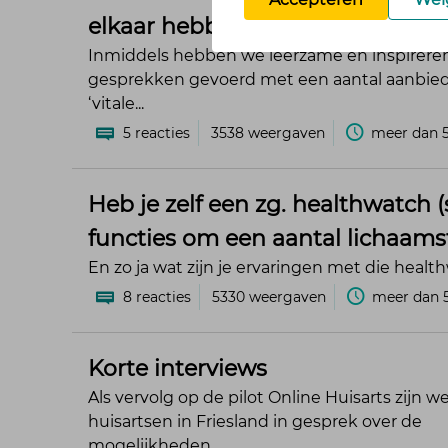
elkaar hebben? Succesvolle voo
Inmiddels hebben we leerzame en inspirere
gesprekken gevoerd met een aantal aanbied
‘vitale...
5
reacties
3538
weergaven
meer dan 5
Heb je zelf een zg. healthwatch
functies om een aantal lichaams
En zo ja wat zijn je ervaringen met die healt
8
reacties
5330
weergaven
meer dan 5
Korte interviews
Als vervolg op de pilot Online Huisarts zijn 
huisartsen in Friesland in gesprek over de
mogelijkheden...