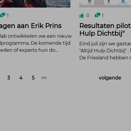
1
0
1
ragen aan Erik Prins
Resultaten pilot 
Hulp Dichtbij"
 lab ontwikkelen we een nieuw
ijlprogramma. De komende tijd
Eind juli zijn we gesta
leden of experts hun do…
"Altijd Hulp Dichtbij" 
De Friesland hebben
3
4
5
»