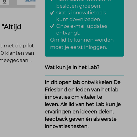
besloten groepen.
Gratis innovatietools
kunt downloaden.
"Altijd
Onze e-mail updates
ontvangt.
Om lid te kunnen worden
rt met de pilot
moet je eerst
inloggen
.
. 10 klanten van
 meegedaan…
Wat kun je in het Lab?
In dit open lab ontwikkelen De
>
Friesland en leden van het lab
innovaties om vitaler te
leven. Als lid van het Lab kun je
ervaringen en ideeën delen,
feedback geven én als eerste
innovaties testen.