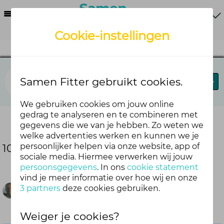
Menu
Cookie-instellingen
Lab
Samen Fitter gebruikt cookies.
Blog
Forums
We gebruiken cookies om jouw online
gedrag te analyseren en te combineren met
Deel deze blog
gegevens die we van je hebben. Zo weten we
welke advertenties werken en kunnen we je
persoonlijker helpen via onze website, app of
10 vragen aan Erik Prins
sociale media. Hiermee verwerken wij jouw
persoonsgegevens
. In ons
cookie statement
vind je meer informatie over hoe wij en onze
3 partners
deze cookies gebruiken.
Foppe Hemminga
Weiger je cookies?