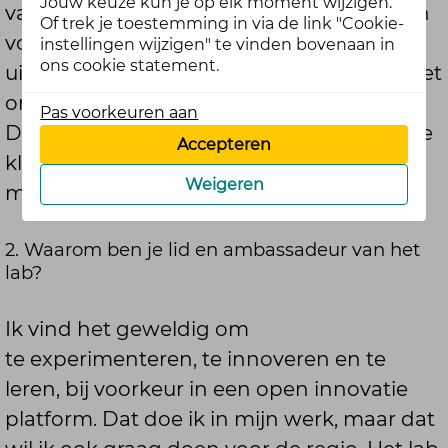
Jouw keuze kun je op elk moment wijzigen.
van plan om met pensioen te gaan. Ik ben
Of trek je toestemming in via de link "Cookie-
vorig jaar begonnen aan een nieuwe
instellingen wijzigen" te vinden bovenaan in
ons cookie statement.
uitdaging bij NHL Stenden Hogeschool: het
ontwikkelen en uitvoeren van een Master
Pas voorkeuren aan
Design Driven Innovation. Een super leuke
Accepteren
klus, met een fantastisch team en de
Weigeren
mogelijkheid om heel veel te leren.
2. Waarom ben je lid en ambassadeur van het
lab?
Ik vind het geweldig om
te experimenteren, te innoveren en te
leren, bij voorkeur in een open innovatie
platform. Dat doe ik in mijn werk, maar dat