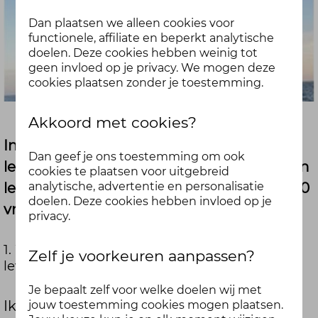
Dan plaatsen we alleen cookies voor
functionele, affiliate en beperkt analytische
doelen. Deze cookies hebben weinig tot
geen invloed op je privacy. We mogen deze
cookies plaatsen zonder je toestemming.
Akkoord met cookies?
In het lab ontwikkelen we een nieuw
Dan geef je ons toestemming om ook
leefstijlprogramma. De komende tijd delen
cookies te plaatsen voor uitgebreid
leden of experts hun do's en dont's door 10
analytische, advertentie en personalisatie
doelen. Deze cookies hebben invloed op je
vragen te beantwoorden.
privacy.
1. Wie ben je en wat doe je in het dagelijks
Zelf je voorkeuren aanpassen?
leven?
Je bepaalt zelf voor welke doelen wij met
Ik ben Erik Prins, 62 jaar en nog lang niet
jouw toestemming cookies mogen plaatsen.