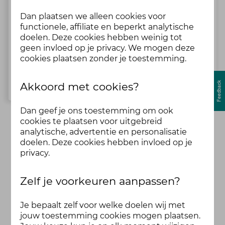
Dan plaatsen we alleen cookies voor
Welkom bij Fit in je vel
functionele, affiliate en beperkt analytische
doelen. Deze cookies hebben weinig tot
Jouw eerste keer hier? Lees je in en doe gelijk al mee.
geen invloed op je privacy. We mogen deze
1 Topics
meer dan 3 jaar geleden
cookies plaatsen zonder je toestemming.
Bekijk alle topics
Akkoord met cookies?
Dan geef je ons toestemming om ook
cookies te plaatsen voor uitgebreid
analytische, advertentie en personalisatie
doelen. Deze cookies hebben invloed op je
privacy.
Zelf je voorkeuren aanpassen?
Je bepaalt zelf voor welke doelen wij met
jouw toestemming cookies mogen plaatsen.