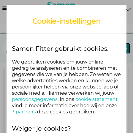
Menu
Cookie-instellingen
Fit in je vel
Samen Fitter gebruikt cookies.
Blog
Forums
We gebruiken cookies om jouw online
gedrag te analyseren en te combineren met
gegevens die we van je hebben. Zo weten we
Praat en doe mee!
welke advertenties werken en kunnen we je
persoonlijker helpen via onze website, app of
sociale media. Hiermee verwerken wij jouw
persoonsgegevens
Praat mee en deel je mening
. In ons
cookie statement
vind je meer informatie over hoe wij en onze
Praat mee op het forum van Fit in je vel
3 partners
deze cookies gebruiken.
16 Topics
2 maanden geleden
Weiger je cookies?
Bekijk alle topics