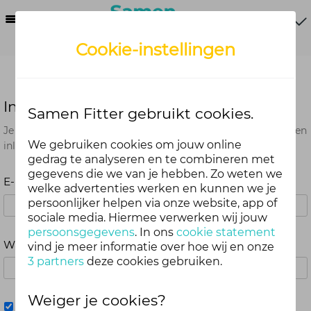
Menu
Cookie-instellingen
Inloggen
Samen Fitter gebruikt cookies.
Je kunt met je Samen Fitter inloggegevens op alle onderdelen
We gebruiken cookies om jouw online
inloggen. Dus één account voor website, app en webshop.
gedrag te analyseren en te combineren met
gegevens die we van je hebben. Zo weten we
E-mailadres
welke advertenties werken en kunnen we je
persoonlijker helpen via onze website, app of
sociale media. Hiermee verwerken wij jouw
persoonsgegevens
. In ons
cookie statement
Wachtwoord
vind je meer informatie over hoe wij en onze
3 partners
deze cookies gebruiken.
Weiger je cookies?
Mij onthouden