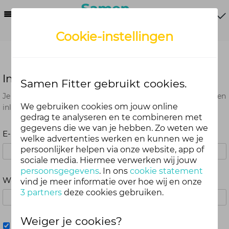
Menu
Cookie-instellingen
Inloggen
Samen Fitter gebruikt cookies.
Je kunt met je Samen Fitter inloggegevens op alle onderdelen
We gebruiken cookies om jouw online
inloggen. Dus één account voor website, app en webshop.
gedrag te analyseren en te combineren met
gegevens die we van je hebben. Zo weten we
E-mailadres
welke advertenties werken en kunnen we je
persoonlijker helpen via onze website, app of
sociale media. Hiermee verwerken wij jouw
persoonsgegevens
. In ons
cookie statement
Wachtwoord
vind je meer informatie over hoe wij en onze
3 partners
deze cookies gebruiken.
Weiger je cookies?
Mij onthouden