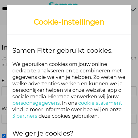
Menu
Cookie-instellingen
Inloggen
Samen Fitter gebruikt cookies.
Je kunt met je Samen Fitter inloggegevens op alle onderdelen
We gebruiken cookies om jouw online
inloggen. Dus één account voor website, app en webshop.
gedrag te analyseren en te combineren met
gegevens die we van je hebben. Zo weten we
E-mailadres
welke advertenties werken en kunnen we je
persoonlijker helpen via onze website, app of
sociale media. Hiermee verwerken wij jouw
persoonsgegevens
. In ons
cookie statement
Wachtwoord
vind je meer informatie over hoe wij en onze
3 partners
deze cookies gebruiken.
Weiger je cookies?
Mij onthouden