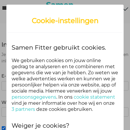
Menu
Cookie-instellingen
Inloggen
Samen Fitter gebruikt cookies.
Je kunt met je Samen Fitter inloggegevens op alle onderdelen
We gebruiken cookies om jouw online
inloggen. Dus één account voor website, app en webshop.
gedrag te analyseren en te combineren met
gegevens die we van je hebben. Zo weten we
E-mailadres
welke advertenties werken en kunnen we je
persoonlijker helpen via onze website, app of
sociale media. Hiermee verwerken wij jouw
persoonsgegevens
. In ons
cookie statement
Wachtwoord
vind je meer informatie over hoe wij en onze
3 partners
deze cookies gebruiken.
Weiger je cookies?
Mij onthouden