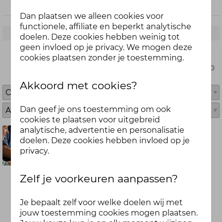
Dan plaatsen we alleen cookies voor
functionele, affiliate en beperkt analytische
Abonneren per email
doelen. Deze cookies hebben weinig tot
geen invloed op je privacy. We mogen deze
cookies plaatsen zonder je toestemming.
Akkoord met cookies?
Dan geef je ons toestemming om ook
cookies te plaatsen voor uitgebreid
analytische, advertentie en personalisatie
0
0
doelen. Deze cookies hebben invloed op je
Dure decembermaand? In 7
privacy.
stappen je uitgaven onder…
Zelf je voorkeuren aanpassen?
De decembermaand komt eraan: warme
avonden, (véél) lekker eten, cadeaus en
Je bepaalt zelf voor welke doelen wij met
gezelligheid. Leuk! Maar ook… tja, je
jouw toestemming cookies mogen plaatsen.
portemonnee schrikt er soms een beetje