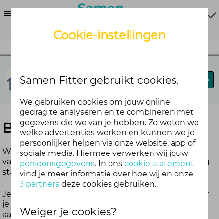
Menu
Cookie-instellingen
Prettig op je plek
Samen Fitter gebruikt cookies.
Blog
Forum
Agenda
We gebruiken cookies om jouw online
gedrag te analyseren en te combineren met
gegevens die we van je hebben. Zo weten we
Blijf op de hoogte
welke advertenties werken en kunnen we je
persoonlijker helpen via onze website, app of
Wil je automatisch op de hoogte worden gehouden
sociale media. Hiermee verwerken wij jouw
van nieuwe blogs? Zorg er dan voor dat blogmelding
persoonsgegevens
. In ons
cookie statement
staat ingeschakeld.
vind je meer informatie over hoe wij en onze
3 partners
deze cookies gebruiken.
Je kunt de blogmelding alleen inschakelen wanneer
je je hebt aangemeld voor Doejemee. Nog niet
Weiger je cookies?
aangemeld?
Meld je snel aan
.