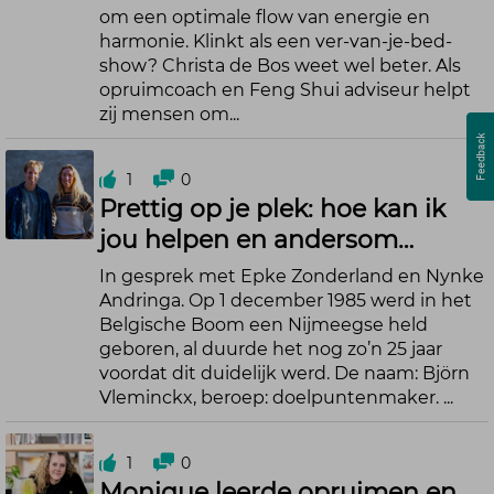
om een optimale flow van energie en
harmonie. Klinkt als een ver-van-je-bed-
show? Christa de Bos weet wel beter. Als
opruimcoach en Feng Shui adviseur helpt
zij mensen om...
1
0
Prettig op je plek: hoe kan ik
jou helpen en andersom…
In gesprek met Epke Zonderland en Nynke
Andringa. Op 1 december 1985 werd in het
Belgische Boom een Nijmeegse held
geboren, al duurde het nog zo’n 25 jaar
voordat dit duidelijk werd. De naam: Björn
Vleminckx, beroep: doelpuntenmaker. ...
1
0
Monique leerde opruimen en