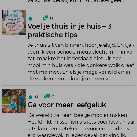
verschillende stijlen? In dit artikel geef ...
1
0
Voel je thuis in je huis – 3
praktische tips
Je thuis zit van binnen, hoor je altijd. En tja -
toen ik een periode mega slecht in mijn vel
zat, maakte het inderdaad niet uit hoe
mooi m'n huis was - die donkere wolk dreef
met me mee. En als je mega verliefd en in
de wolken bent - kun je op een v...
0
0
Ga voor meer leefgeluk
De wereld zelf een beetje mooier maken.
Het klinkt misschien als iets voor later, maar
iets kunnen betekenen voor een ander is
erg waardevol. In ieder geval, dat vind ik.