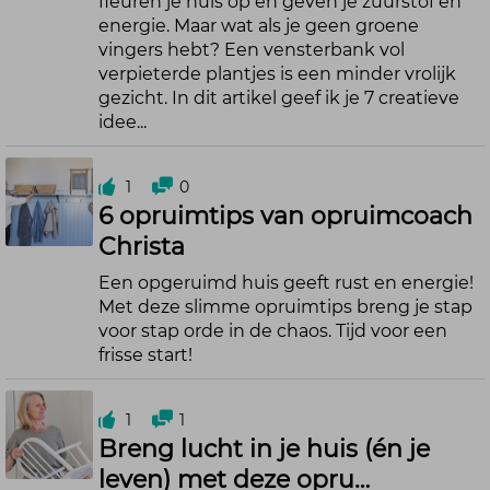
fleuren je huis op en geven je zuurstof en
energie. Maar wat als je geen groene
vingers hebt? Een vensterbank vol
verpieterde plantjes is een minder vrolijk
gezicht. In dit artikel geef ik je 7 creatieve
idee...
1
0
6 opruimtips van opruimcoach
Christa
Een opgeruimd huis geeft rust en energie!
Met deze slimme opruimtips breng je stap
voor stap orde in de chaos. Tijd voor een
frisse start!
1
1
Breng lucht in je huis (én je
leven) met deze opru…