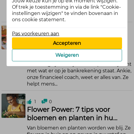
Jouw keuze kun je op elk moment wijzigen.
van. Gelukkig kun je het ook slimmer
Of trek je toestemming in via de link "Cookie-
aanpakken. Begin nu alvast en voorkom
instellingen wijzigen" te vinden bovenaan in
da...
ons cookie statement.
0
0
Pas voorkeuren aan
Budgetteren voor je vakantie!
Accepteren
Vakantie is heerlijk. Even loskomen van je
Weigeren
ritme, niks moeten, lekker genieten. Maar
het is nóg fijner als je na afloop ook blij bent
met wat er op je bankrekening staat. Ankie,
onze financieel coach, weet er alles van. Ze
helpt mens...
1
0
Flower Power: 7 tips voor
bloemen en planten in hu…
Van bloemen en planten worden we blij. Ze