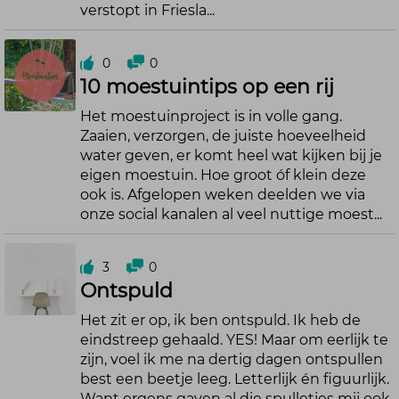
verstopt in Friesla...
0
0
10 moestuintips op een rij
Het moestuinproject is in volle gang.
Zaaien, verzorgen, de juiste hoeveelheid
water geven, er komt heel wat kijken bij je
eigen moestuin. Hoe groot óf klein deze
ook is. Afgelopen weken deelden we via
onze social kanalen al veel nuttige moest...
3
0
Ontspuld
Het zit er op, ik ben ontspuld. Ik heb de
eindstreep gehaald. YES! Maar om eerlijk te
zijn, voel ik me na dertig dagen ontspullen
best een beetje leeg. Letterlijk én figuurlijk.
Want ergens gaven al die spulletjes mij ook