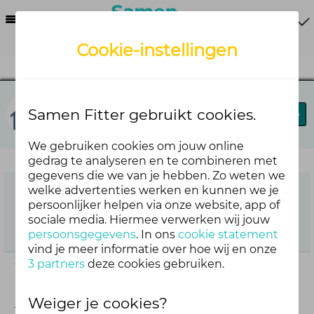
Menu
Cookie-instellingen
Prettig op je plek
Samen Fitter gebruikt cookies.
Blog
Forum
Agenda
Volgers
We gebruiken cookies om jouw online
gedrag te analyseren en te combineren met
gegevens die we van je hebben. Zo weten we
welke advertenties werken en kunnen we je
persoonlijker helpen via onze website, app of
sociale media. Hiermee verwerken wij jouw
persoonsgegevens
. In ons
cookie statement
vind je meer informatie over hoe wij en onze
3 partners
deze cookies gebruiken.
Wat doe jij om gas te besparen?
+1
Financieel coach @ Ankie deelde al 9 tips om gas
Weiger je cookies?
te besparen met ons. Heb jij nog meer tips? Wij