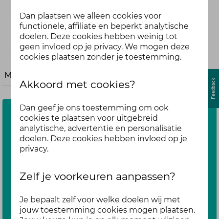
zijn...
Dan plaatsen we alleen cookies voor
5
reacties
1888
weergaven
functionele, affiliate en beperkt analytische
8 dagen geleden
doelen. Deze cookies hebben weinig tot
geen invloed op je privacy. We mogen deze
cookies plaatsen zonder je toestemming.
Meer
Akkoord met cookies?
Dan geef je ons toestemming om ook
Blijf op de hoogte
cookies te plaatsen voor uitgebreid
analytische, advertentie en personalisatie
Wil je automatisch op de hoogte worden
doelen. Deze cookies hebben invloed op je
gehouden van nieuwe forumvragen? Zorg er dan
privacy.
voor dat forummelding hieronder staat
ingeschakeld.
Zelf je voorkeuren aanpassen?
Je kunt de forummelding alleen inschakelen
Je bepaalt zelf voor welke doelen wij met
wanneer je bent ingelogd.
jouw toestemming cookies mogen plaatsen.